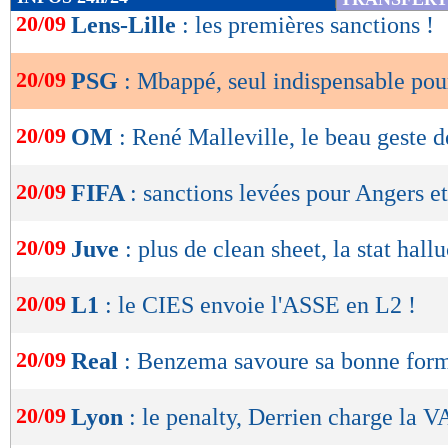
de
20/09
Lens-Lille
: les premières sanctions !
lecture
20/09
PSG
: Mbappé, seul indispensable pou
OK
20/09
OM
: René Malleville, le beau geste d
20/09
FIFA
: sanctions levées pour Angers e
20/09
Juve
: plus de clean sheet, la stat hall
20/09
L1
: le CIES envoie l'ASSE en L2 !
20/09
Real
: Benzema savoure sa bonne for
20/09
Lyon
: le penalty, Derrien charge la 