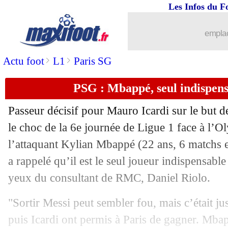
Les Infos du F
20/09
Rennes
: Santamaria pas inquiet aprè
emplac
20/09
PSG
: Verratti encore trop juste ?
>
>
Actu foot
L1
Paris SG
20/09
VIDEO
: les fans du Real adorent Ca
PSG : Mbappé, seul indispens
20/09
ASSE
: les Verts secoués par les suppo
Passeur décisif pour Mauro Icardi sur le but d
20/09
PSG
: Djorkaeff et la haine envers le 
le choc de la 6e journée de Ligue 1 face à l’
l’attaquant Kylian Mbappé (22 ans, 6 matchs et
20/09
Juve
: Pogba ne devrait pas revenir
a rappelé qu’il est le seul joueur indispensab
yeux du consultant de RMC, Daniel Riolo.
20/09
Lens
: les sanctions passent mal
"Sortir Messi peut sembler fou, mais c’était j
20/09
Lyon
: Riolo, son avis définitif sur Bo
puis Icardi ont permis à Paris de gagner. Mbap