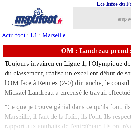
Les Infos du F
20/09
OM
: René Malleville, le beau geste d
emplac
20/09
FIFA
: sanctions levées pour Angers e
>
>
Actu foot
L1
Marseille
20/09
Juve
: plus de clean sheet, la stat hall
OM : Landreau prend s
20/09
L1
: le CIES envoie l'ASSE en L2 !
Toujours invaincu en Ligue 1, l'Olympique de 
20/09
Real
: Benzema savoure sa bonne for
du classement, réalise un excellent début de sa
l'OM face à Rennes (2-0) dimanche, le consul
20/09
Lyon
: le penalty, Derrien charge la 
Mickaël Landreau a encensé le travail effectué
20/09
Juve
: Allegri assume ses responsabili
"Ce que je trouve génial dans ce qu'ils font, il
Marseille, il faut de la folie, ils l'ont. Ils res
20/09
PSG
: Pochettino justifie le choix Ha
rapport aux souhaits de l'entraîneur. Ils ont ré