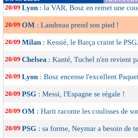
de
20/09
Lyon
: la VAR, Bosz en remet une co
lecture
20/09
OM
: Landreau prend son pied !
OK
20/09
Milan
: Kessié, le Barça craint le PSG.
20/09
Chelsea
: Kanté, Tuchel n'en revient p
20/09
Lyon
: Bosz encense l'excellent Paque
20/09
PSG
: Messi, l'Espagne se régale !
20/09
OM
: Harit raconte les coulisses de so
20/09
PSG
: sa forme, Neymar a besoin de 