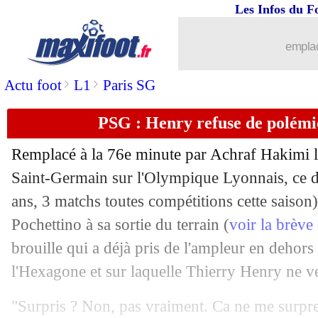
Les Infos du F
20/09
PSG
: Pochettino justifie le choix Ha
emplac
20/09
Lens
: le club se sent "trahi"
>
>
Actu foot
L1
Paris SG
20/09
OM
: Sampaoli insiste sur le rôle de P
PSG : Henry refuse de polémi
20/09
Sondage MF
: DD, plus l'homme de la
Remplacé à la 76e minute par Achraf Hakimi lo
Saint-Germain sur l'Olympique Lyonnais, ce 
20/09
Barça
: Koeman sauvé par son contrat
ans, 3 matchs toutes compétitions cette saison
20/09
Pochettino à sa sortie du terrain (
voir la brève
Everton
: Rodriguez en route pour le 
brouille qui a déjà pris de l'ampleur en dehors
20/09
Lyon
: la VAR, Aulas demande des co
l'Hexagone et sur laquelle Thierry Henry ne veu
20/09
Barça
: son futur, Koeman n'a pas peu
"Surpris ? Non, pas vraiment. Ca ne me surpren