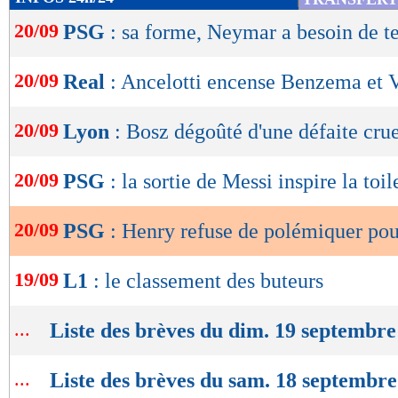
de
20/09
PSG
: sa forme, Neymar a besoin de 
lecture
OK
20/09
Real
: Ancelotti encense Benzema et V
20/09
Lyon
: Bosz dégoûté d'une défaite crue
20/09
PSG
: la sortie de Messi inspire la toil
20/09
PSG
: Henry refuse de polémiquer po
19/09
L1
: le classement des buteurs
...
Liste des brèves du dim. 19 septembre
...
Liste des brèves du sam. 18 septembr