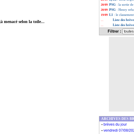
PSG
: la sortie de
20/09
PSG
: Henry ref
20/09
L1
: le classemen
19/09
Liste des brèv
...
à menacé selon la toile...
Liste des brèv
...
Filtrer :
ARCHIVES DES B
.
brèves du jour
.
vendredi 07/08/20