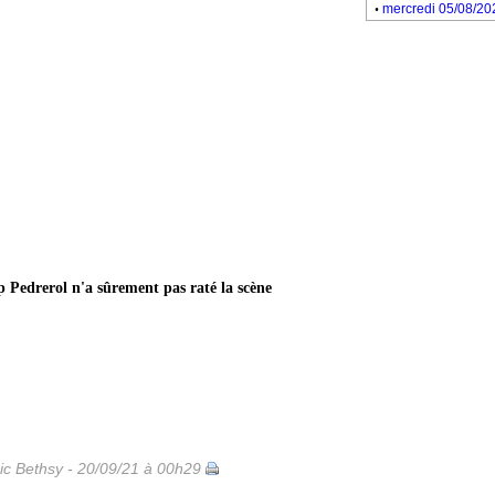
.
mercredi 05/08/20
p Pedrerol n'a sûrement pas raté la scène
ic Bethsy - 20/09/21 à 00h29