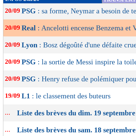
de
20/09
PSG
: sa forme, Neymar a besoin de 
lecture
OK
20/09
Real
: Ancelotti encense Benzema et V
20/09
Lyon
: Bosz dégoûté d'une défaite crue
20/09
PSG
: la sortie de Messi inspire la toil
20/09
PSG
: Henry refuse de polémiquer po
19/09
L1
: le classement des buteurs
...
Liste des brèves du dim. 19 septembre
...
Liste des brèves du sam. 18 septembr