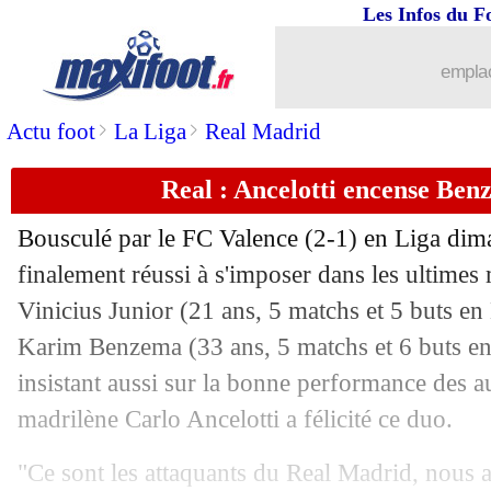
Les Infos du F
20/09
PSG
: Pochettino justifie le choix Ha
emplac
20/09
Lens
: le club se sent "trahi"
>
>
Actu foot
La Liga
Real Madrid
20/09
OM
: Sampaoli insiste sur le rôle de P
Real : Ancelotti encense Ben
20/09
Sondage MF
: DD, plus l'homme de la
Bousculé par le FC Valence (2-1) en Liga dim
finalement réussi à s'imposer dans les ultimes
20/09
Barça
: Koeman sauvé par son contrat
Vinicius Junior (21 ans, 5 matchs et 5 buts en 
20/09
Karim Benzema (33 ans, 5 matchs et 6 buts en 
Everton
: Rodriguez en route pour le 
insistant aussi sur la bonne performance des au
20/09
Lyon
: la VAR, Aulas demande des co
madrilène Carlo Ancelotti a félicité ce duo.
20/09
Barça
: son futur, Koeman n'a pas peu
"Ce sont les attaquants du Real Madrid, nous a