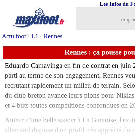
Les Infos du F
03/07
Amical
: Galtier débute par un nul av
emplac
03/07
Euro
: Rép. tchèque 1-2 Danemark (fi
>
>
Actu foot
L1
Rennes
03/07
Euro
: Ukraine-Angleterre, les compo
Rennes : ça pousse po
03/07
Juve
: Chiellini va prolonger
Eduardo Camavinga en fin de contrat en juin 
03/07
Italie
: blessure confirmée pour Spina
parti au terme de son engagement, Rennes veut 
recrutant rapidement un milieu de terrain. Selo
03/07
Amical
: Clermont domine Troyes
du club breton avance leurs pions pour Nikla
et 4 buts toutes compétitions confondues en 
03/07
Amical
: Monaco renverse Salzbourg
Auteur d'une belle saison à La Gantoise, l'ex-i
03/07
Italie
: Immobile n'a pas fait rire Shea
allemand dispose d'un profil très apprécié du 