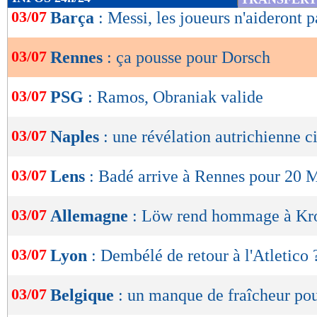
de
03/07
Barça
: Messi, les joueurs n'aideront p
lecture
03/07
Rennes
: ça pousse pour Dorsch
OK
03/07
PSG
: Ramos, Obraniak valide
03/07
Naples
: une révélation autrichienne c
03/07
Lens
: Badé arrive à Rennes pour 20 
03/07
Allemagne
: Löw rend hommage à Kr
03/07
Lyon
: Dembélé de retour à l'Atletico 
03/07
Belgique
: un manque de fraîcheur po