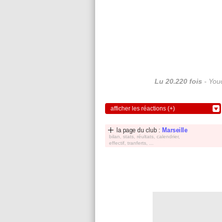
Lu 20.220 fois
- Youc
afficher les réactions (+)
la page du club :
Marseille
bilan, stats, réultats, calendrier,
effectif, tranferts, ...