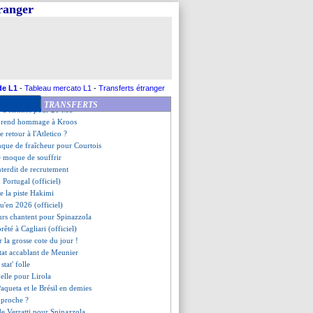
que-Danemark, les compos
tranger
rme pour Saliba !
ça brûle !
e plus pour Hergault (off.)
e en Russie (officiel)
s joueurs n'aideront pas
se pour Dorsch
raniak valide
de L1
-
Tableau mercato L1
-
Transferts étranger
lation autrichienne ciblée
TRANSFERTS
ve à Rennes pour 20 M€
 rend hommage à Kroos
 retour à l'Atletico ?
que de fraîcheur pour Courtois
e moque de souffrir
interdit de recrutement
u Portugal (officiel)
de la piste Hakimi
qu'en 2026 (officiel)
eurs chantent pour Spinazzola
rêté à Cagliari (officiel)
r la grosse cote du jour !
stat accablant de Meunier
stat' folle
elle pour Lirola
Paqueta et le Brésil en demies
pproche ?
de Verratti pour Spinazzola