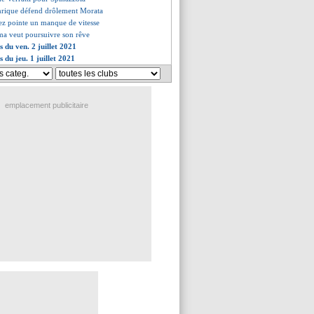
nrique défend drôlement Morata
ez pointe un manque de vitesse
a veut poursuivre son rêve
s du ven. 2 juillet 2021
s du jeu. 1 juillet 2021
emplacement publicitaire