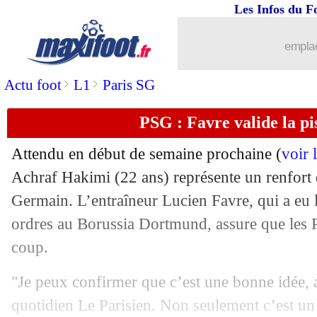
Les Infos du F
03/07
Belgique
: Vertonghen énervé par les I
emplac
03/07
Euro
: Rép. tchèque-Danemark, les c
>
>
Actu foot
L1
Paris SG
03/07
OM
: ça se confirme pour Saliba !
PSG : Favre valide la p
03/07
OM
: Guendouzi, ça brûle !
Attendu en début de semaine prochaine (
voir 
03/07
Lorient
: un an de plus pour Hergault (
Achraf Hakimi (22 ans) représente un renfort de
Germain. L’entraîneur Lucien Favre, qui a eu le
03/07
Metz
: Angban file en Russie (officiel
ordres au Borussia Dortmund, assure que les Pa
coup.
03/07
Barça
: Messi, les joueurs n'aideront p
"Je peux confirmer que c’est une bonne idée, a
03/07
Rennes
: ça pousse pour Dorsch
quotidien Le Parisien. Non seulement c’est un 