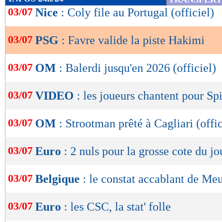
de
03/07
Nice
: Coly file au Portugal (officiel)
lecture
03/07
PSG
: Favre valide la piste Hakimi
OK
03/07
OM
: Balerdi jusqu'en 2026 (officiel)
03/07
VIDEO
: les joueurs chantent pour Sp
03/07
OM
: Strootman prêté à Cagliari (offic
03/07
Euro
: 2 nuls pour la grosse cote du jo
03/07
Belgique
: le constat accablant de Me
03/07
Euro
: les CSC, la stat' folle