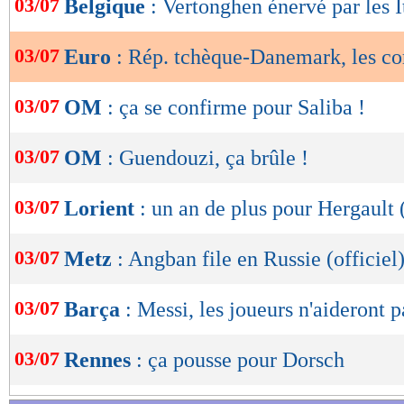
03/07
Belgique
: Vertonghen énervé par les I
de
lecture
03/07
Euro
: Rép. tchèque-Danemark, les c
OK
03/07
OM
: ça se confirme pour Saliba !
03/07
OM
: Guendouzi, ça brûle !
03/07
Lorient
: un an de plus pour Hergault (
03/07
Metz
: Angban file en Russie (officiel
03/07
Barça
: Messi, les joueurs n'aideront p
03/07
Rennes
: ça pousse pour Dorsch