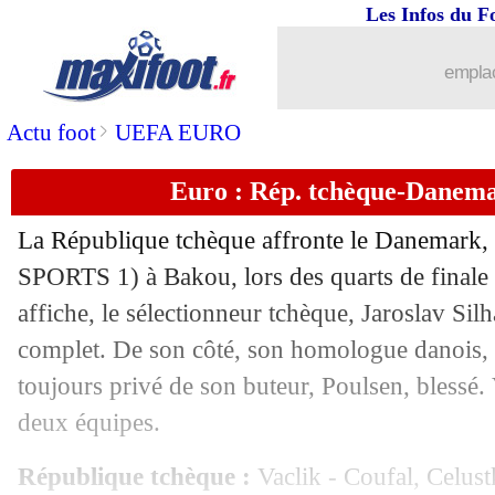
03/07
OM
: les premiers mots de Gerson
Les Infos du F
03/07
Lille
: R. Sanches a la cote en Premie
emplac
03/07
Danemark
: Hjulmand sur un nuage
>
Actu foot
UEFA EURO
Euro : Rép. tchèque-Danema
03/07
Rep. tchèque
: éliminé, Darida reste f
La République tchèque affronte le Danemark,
03/07
Lille
: Xeka dans le viseur de Rennes
SPORTS 1) à Bakou, lors des quarts de finale 
affiche, le sélectionneur tchèque, Jaroslav Si
03/07
Espagne
: Sarabia incertain contre l'It
complet. De son côté, son homologue danois,
03/07
Amical
: Galtier débute par un nul av
toujours privé de son buteur, Poulsen, blessé.
deux équipes.
03/07
Euro
: Rép. tchèque 1-2 Danemark (fi
République tchèque :
Vaclik - Coufal, Celustk