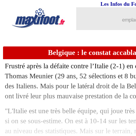
03/07
Metz
: Angban file en Russie (officiel
Les Infos du F
03/07
Barça
: Messi, les joueurs n'aideront p
emplac
03/07
Rennes
: ça pousse pour Dorsch
Belgique : le constat accab
03/07
PSG
: Ramos, Obraniak valide
Frustré après la défaite contre l’Italie (2-1) en
03/07
Naples
: une révélation autrichienne c
Thomas Meunier (29 ans, 52 sélections et 8 but
des Italiens. Mais pour le latéral droit de la B
03/07
Lens
: Badé arrive à Rennes pour 20 
ont livré leur plus mauvaise prestation de la c
03/07
Allemagne
: Löw rend hommage à Kr
"L'Italie est une très belle équipe, qui joue très
si on se sous-estime. On est à 10-14 sur les ten
03/07
Lyon
: Dembélé de retour à l'Atletico 
au niveau des statistiques. Mais sur le terrain,