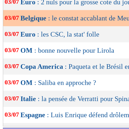
03/07
Euro
: 2 nuls pour la grosse cote du jo
de
lecture
03/07
Belgique
: le constat accablant de Me
OK
03/07
Euro
: les CSC, la stat' folle
03/07
OM
: bonne nouvelle pour Lirola
03/07
Copa America
: Paqueta et le Brésil 
03/07
OM
: Saliba en approche ?
03/07
Italie
: la pensée de Verratti pour Spin
03/07
Espagne
: Luis Enrique défend drôle