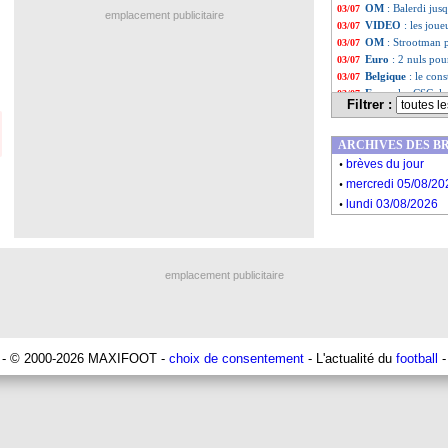
OM
: Balerdi jus
03/07
emplacement publicitaire
VIDEO
: les jou
03/07
OM
: Strootman p
03/07
Euro
: 2 nuls pou
03/07
Belgique
: le con
03/07
Euro
: les CSC, la 
03/07
Filtrer :
OM
: bonne nouv
03/07
Copa America
: 
03/07
ARCHIVES DES B
OM
: Saliba en a
03/07
.
Italie
: la pensée 
03/07
brèves du jour
.
Espagne
: Luis E
03/07
mercredi 05/08/20
Belgique
: Martin
03/07
.
lundi 03/08/2026
Italie
: Donnarrum
03/07
Liste des brève
...
Liste des brève
...
emplacement publicitaire
- © 2000-2026 MAXIFOOT -
choix de consentement
- L'actualité du
football
-