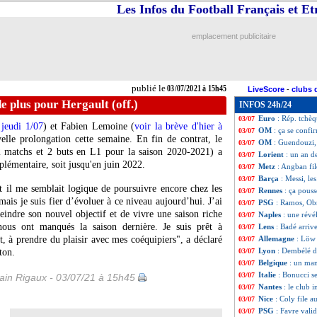
Les Infos du Football Français et E
Euro
: Ukraine-A
03/07
Juve
: Chiellini 
03/07
Italie
: blessure 
03/07
emplacement publicitaire
Amical
: Clermon
03/07
Amical
: Monaco 
03/07
Italie
: Immobile n
03/07
Inter
: Dumfries 
03/07
publié le
03/07/2021 à 15h45
LiveScore
-
clubs 
Tottenham
: Alde
03/07
de plus pour Hergault (off.)
INFOS 24h/24
Belgique
: Verton
03/07
Euro
: Rép. tchè
03/07
 jeudi 1/07
) et Fabien Lemoine (
voir la brève d'hier à
OM
: ça se confi
03/07
lle prolongation cette semaine. En fin de contrat, le
OM
: Guendouzi, 
03/07
22 matchs et 2 buts en L1 pour la saison 2020-2021) a
Lorient
: un an d
03/07
plémentaire, soit jusqu'en juin 2022.
Metz
: Angban fil
03/07
Barça
: Messi, le
03/07
t il me semblait logique de poursuivre encore chez les
Rennes
: ça pous
03/07
ais je suis fier d’évoluer à ce niveau aujourd’hui. J’ai
PSG
: Ramos, Ob
03/07
eindre son nouvel objectif et de vivre une saison riche
Naples
: une révé
03/07
ous ont manqués la saison dernière. Je suis prêt à
Lens
: Badé arri
03/07
, à prendre du plaisir avec mes coéquipiers", a déclaré
Allemagne
: Löw
03/07
Lyon
: Dembélé de
ton.
03/07
Belgique
: un man
03/07
Italie
: Bonucci s
03/07
in Rigaux - 03/07/21 à 15h45
Nantes
: le club 
03/07
Nice
: Coly file a
03/07
PSG
: Favre vali
03/07