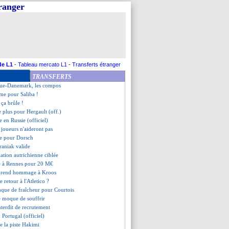
tranger
ngleterre, les compos
va prolonger
confirmée pour Spinazzola
t domine Troyes
renverse Salzbourg
'a pas fait rire Shearer
pour remplacer Hakimi ?
de L1
-
Tableau mercato L1
-
Transferts étranger
rweireld sur le départ ?
TRANSFERTS
ghen énervé par les Italiens
que-Danemark, les compos
rme pour Saliba !
ça brûle !
e plus pour Hergault (off.)
e en Russie (officiel)
s joueurs n'aideront pas
se pour Dorsch
raniak valide
lation autrichienne ciblée
ve à Rennes pour 20 M€
 rend hommage à Kroos
 retour à l'Atletico ?
que de fraîcheur pour Courtois
e moque de souffrir
interdit de recrutement
u Portugal (officiel)
de la piste Hakimi