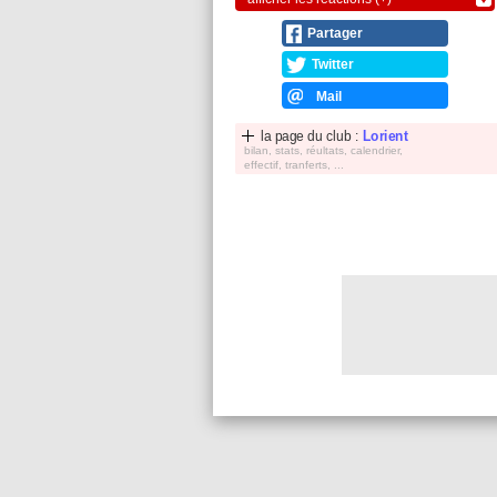
Partager
Twitter
Mail
la page du club :
Lorient
bilan, stats, réultats, calendrier,
effectif, tranferts, ...