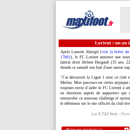
Lorient : un an 
Après Laurent Abergel (
voir la brève du
17h01
), le FC Lorient annonce une nouve
latéral droit Jérôme Hergault (35 ans, 
étendu ce samedi son bail d'une saison sup
"J’ai découvert la Ligue 1 avec ce club e
Merlus. Mon parcours est certes atypique m
toujours envie d’aider le FC Lorient à att
en émotions auprès de supporters qui n
renouveler ce nouveau challenge et surtout
le défenseur sur le site officiel du club bre
Lu 3.712 fois
- Roma
afficher les réactions (+)