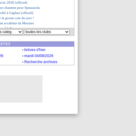
qu'en 2026 (officiel)
eurs chantent pour Spinazzola
rêté à Cagliari (officiel)
r la grosse cote du jour !
stat accablant de Meunier
stat' folle
elle pour Lirola
Paqueta et le Brésil en demies
REVES
pproche ?
.
de Verratti pour Spinazzola
brèves d'hier
nrique défend drôlement Morata
.
26
mardi 04/08/2026
ez pointe un manque de vitesse
.
Recherche archives
a veut poursuivre son rêve
s du ven. 2 juillet 2021
s du jeu. 1 juillet 2021