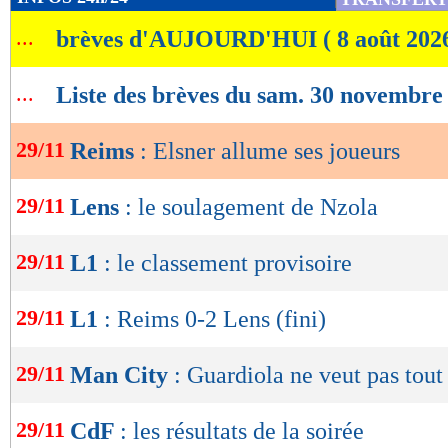
de
...
brèves d'AUJOURD'HUI ( 8 août 202
lecture
OK
...
Liste des brèves du sam. 30 novembre
29/11
Reims
: Elsner allume ses joueurs
29/11
Lens
: le soulagement de Nzola
29/11
L1
: le classement provisoire
29/11
L1
: Reims 0-2 Lens (fini)
29/11
Man City
: Guardiola ne veut pas tout
29/11
CdF
: les résultats de la soirée