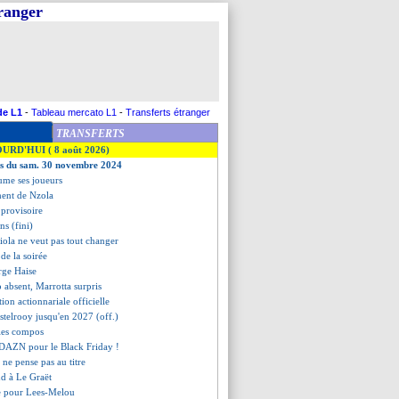
tranger
de L1
-
Tableau mercato L1
-
Transferts étranger
TRANSFERTS
OURD'HUI ( 8 août 2026)
ves du sam. 30 novembre 2024
lume ses joueurs
ment de Nzola
 provisoire
ns (fini)
iola ne veut pas tout changer
s de la soirée
rge Haise
o absent, Marrotta surpris
ution actionnariale officielle
stelrooy jusqu'en 2027 (off.)
 les compos
 DAZN pour le Black Friday !
 ne pense pas au titre
nd à Le Graët
ée pour Lees-Melou