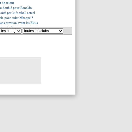
t de retour
au doublé pour Ronaldo
oûté par le football actuel
elé pour aider Mbappé ?
sans pression avant les Bleus
é sur le flanc
 de retour
a aurait pu y débuter en 2008
 d'attitude pour Koné ?
 Amorim ébahi par Mazraoui
ntrat offert à Sergio Ramos ?
pied d'Andreas Pereira
nse aussi à T. Araujo
i pique Gouiri
seur de Bologne ciblé
icite les supporters
désolé" d'être revenu
ation en C1, Enrique confiant
 s'explique pour le capitanat
 satisfait de Sancho
angement de coach a coûté cher
nse à Badiashile
 bientôt mieux payé que CR7 ?
n "joueur banal" pour Rothen
placé pour Fagioli ?
ation d'amour de Messi