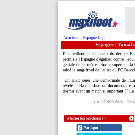
Actu foot
Espagne Liga
>
Espagne : Yamal s
Élu meilleur jeune joueur du dernier Eu
permis à l'Espagne d'égaliser contre l'équ
géniale de 25 mètres. Son compère de la R
salué le sang-froid de l'ailier du FC Barc
"On allait jouer une demi-finale de l’Eu
révélé le Basque dans un documentaire 
dormir avant un match si important ?" La
Lu 13.696 fois
- Youc
afficher les réactions (+)
Partager