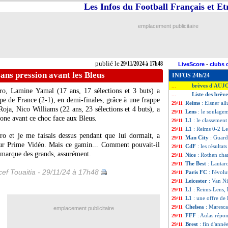
Les Infos du Football Français et E
emplacement publicitaire
publié le
29/11/2024 à 17h48
LiveScore
-
clubs 
ans pression avant les Bleus
INFOS 24h/24
brèves d'AUJ
...
ro, Lamine Yamal (17 ans, 17 sélections et 3 buts) a
Liste des brè
...
ipe de France (2-1), en demi-finales, grâce à une frappe
Reims
: Elsner al
29/11
oja, Nico Williams (22 ans, 23 sélections et 4 buts), a
Lens
: le soulage
29/11
elone avant ce choc face aux Bleus.
L1
: le classement
29/11
L1
: Reims 0-2 Le
29/11
ro et je me faisais dessus pendant que lui dormait, a
Man City
: Guard
29/11
sur Prime Vidéo. Mais ce gamin... Comment pouvait-il
CdF
: les résultat
29/11
 marque des grands, assurément.
Nice
: Rothen cha
29/11
The Best
: Lautar
29/11
ef Touaitia - 29/11/24 à 17h48
Paris FC
: l'évol
29/11
Leicester
: Van Ni
29/11
L1
: Reims-Lens,
29/11
L1
: une offre de
29/11
Chelsea
: Maresca
29/11
emplacement publicitaire
FFF
: Aulas répo
29/11
Brest
: fin d'ann
29/11