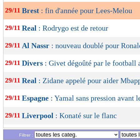
29/11
Brest
: fin d'année pour Lees-Melou
OK
29/11
Real
: Rodrygo est de retour
29/11
Al Nassr
: nouveau doublé pour Ronal
29/11
Divers
: Givet dégoûté par le football 
29/11
Real
: Zidane appelé pour aider Mbap
29/11
Espagne
: Yamal sans pression avant l
29/11
Liverpool
: Konaté sur le flanc
29/11
Barça
: Yamal est de retour
Filtrer :