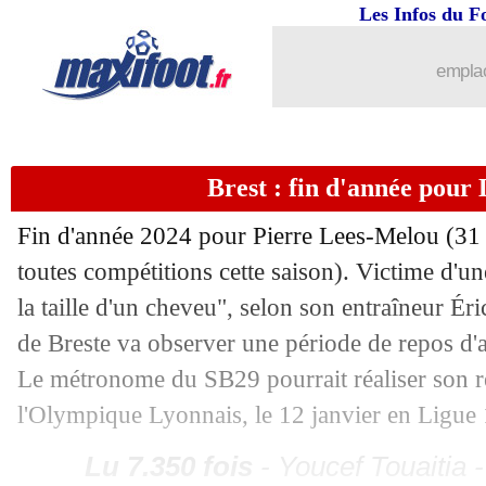
Les Infos du F
...
brèves d'AUJOURD'HUI ( 9 août 202
emplac
...
Liste des brèves du sam. 30 novembre
29/11
Reims
: Elsner allume ses joueurs
Brest : fin d'année pour
29/11
Lens
: le soulagement de Nzola
Fin d'année 2024 pour Pierre
Lees-Melou
(31 
toutes compétitions cette saison). Victime d'un
29/11
L1
: le classement provisoire
la taille d'un cheveu", selon son entraîneur Éri
29/11
L1
: Reims 0-2 Lens (fini)
de Breste va observer une période de repos d'
Le métronome du SB29 pourrait réaliser son re
29/11
Man City
: Guardiola ne veut pas tout
l'Olympique Lyonnais, le 12 janvier en Ligue 
29/11
CdF
: les résultats de la soirée
Lu 7.350 fois
- Youcef Touaitia 