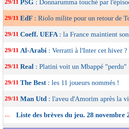
29/11
PSG
: Donnarumma touché par l'épis
de
lecture
29/11
EdF
: Riolo milite pour un retour de T
OK
29/11
Coeff. UEFA
: la France maintient so
29/11
Al-Arabi
: Verratti à l'Inter cet hiver ?
29/11
Real
: Platini voit un Mbappé "perdu"
29/11
The Best
: les 11 joueurs nommés !
29/11
Man Utd
: l'aveu d'Amorim après la vi
...
Liste des brèves du jeu. 28 novembre 