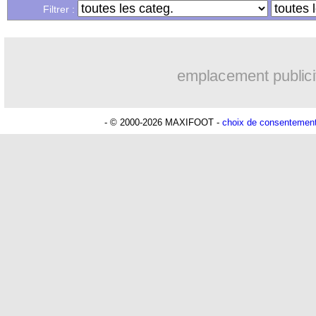
...
Liste des brèves du mer. 27 novembre
Filtrer :
emplacement publici
- © 2000-2026 MAXIFOOT -
choix de consentemen