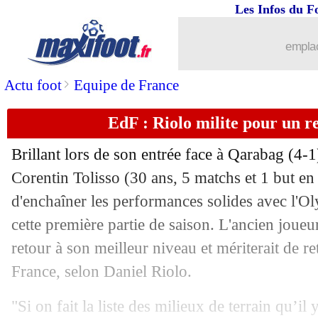
29/11
OM
: l'appel du pied d'Andreas Pereir
Les Infos du F
29/11
PSG
: Man Utd pense aussi à T. Arauj
emplac
29/11
Rennes
: Sampaoli pique Gouiri
>
Actu foot
Equipe de France
EdF : Riolo milite pour un re
29/11
Barça
: un défenseur de Bologne ciblé
Brillant lors de son entrée face à Qarabag (4-
29/11
PSG
: Enrique félicite les supporters
Corentin
Tolisso
(30 ans, 5 matchs et 1 but en
d'enchaîner les performances solides avec l'
29/11
Roma
: Ranieri "désolé" d'être revenu
cette première partie de saison. L'ancien joue
29/11
PSG
: la qualification en C1, Enrique 
retour à son meilleur niveau et mériterait de r
France, selon Daniel Riolo.
29/11
ASSE
: Dall'Oglio s'explique pour le c
"Si on fait la liste des milieux de terrain qu’il