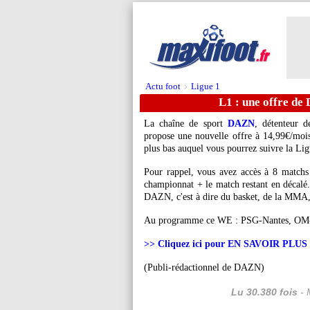
Actu foot
Ligue 1
>
L1 : une offre de
La chaîne de sport
DAZN
, détenteur d
propose une nouvelle offre à 14,99€/mois 
plus bas auquel vous pourrez suivre la Lig
Pour rappel, vous avez accès à 8 matchs 
championnat + le match restant en décalé.
DAZN, c'est à dire du basket, de la MMA, 
Au programme ce WE : PSG-Nantes, OM
>> Cliquez ici pour EN SAVOIR PLUS s
(Publi-rédactionnel de DAZN)
Lu 30.380 fois
- 