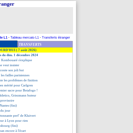
tranger
de L1
-
Tableau mercato L1
-
Transferts étranger
TRANSFERTS
OURD'HUI ( 7 août 2026)
es du dim. 1 décembre 2024
n, Kombouaré s'explique
e veut insister
aconte son joli but
 les failles parisiennes
te les problèmes de finition
ien mérité pour Carlgren
emier sacre pour Botafogo !
'Atletico, Griezmann buteur
 provisoire
Nantes (fini)
s du jour
'étonnante perf' de Kluivert
tour à Lyon pour rien
asbourg (fini)
ban encore à l'écart