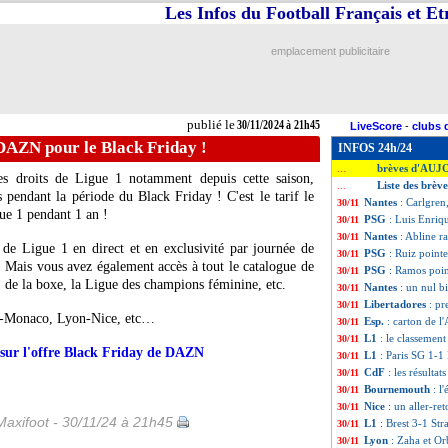
Les Infos du Football Français et E
emplacement publicitaire
publié le
30/11/2024 à 21h45
LiveScore
-
clubs 
 DAZN pour le Black Friday !
INFOS 24h/24
brèves d'AUJ
...
es droits de Ligue 1 notamment depuis cette saison,
Liste des brèv
...
pendant la période du Black Friday ! C'est le tarif le
Nantes
: Carlgre
30/11
ue 1 pendant 1 an !
PSG
: Luis Enriqu
30/11
Nantes
: Abline r
30/11
de Ligue 1 en direct et en exclusivité par journée de
PSG
: Ruiz pointe
30/11
 Mais vous avez également accès à tout le catalogue de
PSG
: Ramos poin
30/11
de la boxe, la Ligue des champions féminine, etc.
Nantes
: un nul b
30/11
Libertadores
: pr
30/11
-Monaco, Lyon-Nice, etc…
Esp.
: carton de l
30/11
L1
: le classement
30/11
ur l'offre Black Friday de DAZN
L1
: Paris SG 1-1 
30/11
CdF
: les résultat
30/11
Bournemouth
: l
30/11
Nice
: un aller-re
30/11
Maxifoot - 30/11/24 à 21h45
L1
: Brest 3-1 Str
30/11
Lyon
: Zaha et Or
30/11