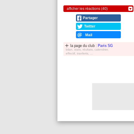
afficher les réactions (40)
Partager
Twitter
Mail
la page du club :
Paris SG
bilan, stats, réultats, calendrier,
effectif, tranferts, ...