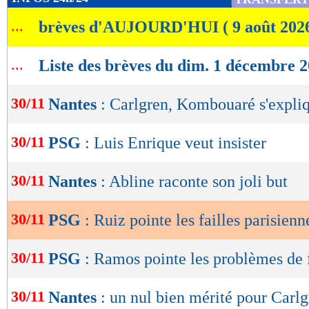
de
...
brèves d'AUJOURD'HUI ( 9 août 202
lecture
OK
...
Liste des brèves du dim. 1 décembre 
30/11
Nantes
: Carlgren, Kombouaré s'expli
30/11
PSG
: Luis Enrique veut insister
30/11
Nantes
: Abline raconte son joli but
30/11
PSG
: Ruiz pointe les failles parisienn
30/11
PSG
: Ramos pointe les problèmes de 
30/11
Nantes
: un nul bien mérité pour Carl