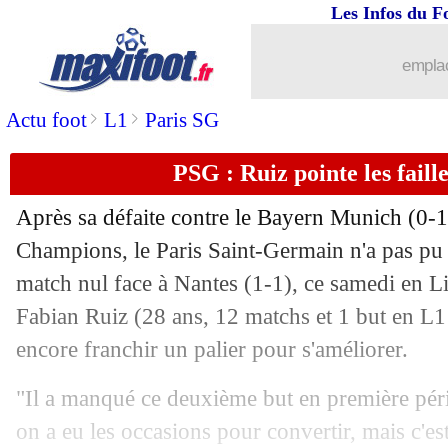
Les Infos du F
emplac
>
>
Actu foot
L1
Paris SG
PSG : Ruiz pointe les faill
Après sa défaite contre le Bayern Munich (0-
Champions, le Paris Saint-Germain n'a pas pu f
match nul face à Nantes (1-1), ce samedi en Li
Fabian
Ruiz
(28 ans, 12 matchs et 1 but en L1 
encore franchir un palier pour s'améliorer.
"Il a manqué ce deuxième but en première pér
on a eu les occasions pour convertir, mais c'es