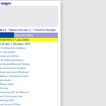
tranger
de L1
-
Tableau mercato L1
-
Transferts étranger
TRANSFERTS
OURD'HUI ( 7 août 2026)
es du dim. 1 décembre 2024
n, Kombouaré s'explique
e veut insister
aconte son joli but
 les failles parisiennes
te les problèmes de finition
ien mérité pour Carlgren
emier sacre pour Botafogo !
'Atletico, Griezmann buteur
 provisoire
Nantes (fini)
s du jour
'étonnante perf' de Kluivert
tour à Lyon pour rien
asbourg (fini)
ban encore à l'écart