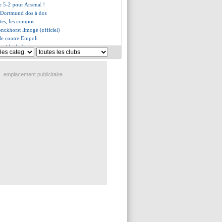
re 5-2 pour Arsenal !
t Dortmund dos à dos
tes, les compos
nckhorst limogé (officiel)
le contre Empoli
t lucide de Larsonneur
efuse de s'enflammer
 Etienne (fini)
plique les raisons du stage
emplacement publicitaire
ourg, les compos
en colère après la défaite
g prend une gifle !
confirme son regain de forme
a Juve, ça se refroidit ?
ttend plus de Greenwood
rpris par Las Palmas !
ienne, les compos
uit par l'intérêt de l'OM
art, une erreur pour Sarri
ors sur Gabri Veiga
saturée avant l'OL
n vers un départ
ne blâme pas Mbappé
nte de rassurer Brassier
n de Rabiot
r partant en fin de saison ?