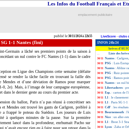
Les Infos du Football Français et E
emplacement publicitaire
publié le
30/11/2024 à 22h55
LiveScore
-
clubs 
 SG 1-1 Nantes (fini)
INFOS 24h/24
brèves d'AUJ
...
int-Germain a lâché ses premiers points de la saison à
Liste des brèv
...
ncédant un nul contre le FC Nantes (1-1) dans le cadre
Nantes
: Carlgre
30/11
PSG
: Luis Enriqu
30/11
Nantes
: Abline r
30/11
ception en Ligue des Champions cette semaine (défaite
PSG
: Ruiz pointe
30/11
sé se rendre la tâche facile en trouvant la faille dès
PSG
: Ramos poin
30/11
 de Mendes et d’une déviation de Ramos pour marquer
Nantes
: un nul b
30/11
(1-0, 2e). Mais, à l’image de leur campagne européenne,
Libertadores
: pr
30/11
et dans le dernier geste au cours du premier acte.
Esp.
: carton de l
30/11
L1
: le classement
30/11
ssion du ballon, Paris n’a pas réussi à concrétiser ses
L1
: Paris SG 1-1 
30/11
a et Mendes ont trouvé les gants de Carlgren, préféré à
CdF
: les résultat
30/11
ee a frappé le poteau du Suédois. Les joueurs de Luis
Bournemouth
: l
30/11
Nice
: un aller-re
ité à quelques minutes de la pause. Sur la première
30/11
L1
: Brest 3-1 Str
30/11
aitement lancé dans la profondeur, enrhumait Pacho sur
Lyon
: Zaha et Or
30/11
 n’avait encore rien eu à faire pour son retour dans la