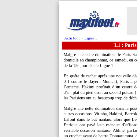
Actu foot
Ligue 1
>
L1 : Paris
Malgré une nette domination, le Paris Sa
domicile en championnat, ce samedi, en co
de la 13e journée de Ligue 1.
En quête de rachat après une nouvelle dé
0-1 contre le Bayern Munich), Paris a pen
l’entame. Hakimi profitait d’un centre
d’un plat du pied droit au second poteau 
les Parisiens ont eu beaucoup trop de déch
Malgré une nette domination dans la posse
autres occasions. Vitinha, Hakimi, Barcol
Lafont dans le but nantais, alors que L
Enrique ont payé leur manque d’efficac
véritable occasion nantaise, Abline, parf
un crochet avant de battre Donnarumma, qui