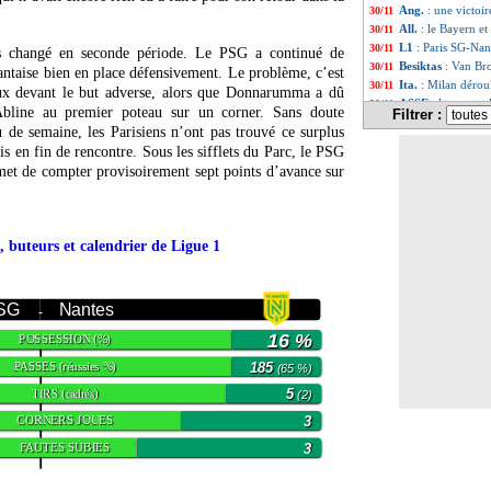
Ang.
: une victoi
30/11
All.
: le Bayern e
30/11
L1
: Paris SG-Nan
30/11
s changé en seconde période. Le PSG a continué de
Besiktas
: Van Bro
30/11
antaise bien en place défensivement. Le problème, c’est
Ita.
: Milan dérou
30/11
ux devant le but adverse, alors que Donnarumma a dû
ASSE
: le consta
30/11
Abline au premier poteau sur un corner. Sans doute
Filtrer :
Rennes
: Gouiri r
30/11
de semaine, les Parisiens n’ont pas trouvé ce surplus
L1
: Rennes 5-0 St
30/11
is en fin de rencontre. Sous les sifflets du Parc, le PSG
OM
: De Zerbi ex
30/11
rmet de compter provisoirement sept points d’avance sur
L1
: Brest-Strasb
30/11
Barça
: Raphinha 
30/11
All.
: le RB Leipzi
30/11
All.
: Leverkusen 
30/11
, buteurs et calendrier de Ligue 1
PSG
: Skriniar à l
30/11
OM
: De Zerbi a
30/11
Esp.
: le Barça su
30/11
 SG
Nantes
L1
: Rennes-St Et
30/11
-
Juve
: Fagioli séd
30/11
16 %
POSSESSION
(%)
Chelsea
: son dép
30/11
Al Ahli
: deux cad
30/11
PASSES
185
(réussies %)
(65 %)
Nice
: infirmerie 
30/11
TIRS
5
(cadrés)
(2)
Man Utd
: Erikse
30/11
CORNERS JOUES
3
Real
: Ancelotti 
30/11
OM
: De Zerbi te
30/11
FAUTES SUBIES
3
OM
: Højbjerg fa
30/11
Man City
: Walke
30/11