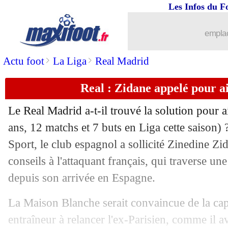
Les Infos du F
29/11
Lens
: le soulagement de Nzola
emplac
29/11
L1
: le classement provisoire
>
>
Actu foot
La Liga
Real Madrid
29/11
L1
: Reims 0-2 Lens (fini)
Real : Zidane appelé pour 
29/11
Man City
: Guardiola ne veut pas tout
Le Real Madrid a-t-il trouvé la solution pour 
29/11
CdF
: les résultats de la soirée
ans, 12 matchs et 7 buts en Liga cette saison) 
Sport, le club espagnol a sollicité Zinedine Zid
29/11
Nice
: Rothen charge Haise
conseils à l'attaquant français, qui traverse un
depuis son arrivée en Espagne.
29/11
The Best
: Lautaro absent, Marrotta su
La Maison Blanche serait convaincue de la cap
29/11
Paris FC
: l'évolution actionnariale of
entraîneur à relancer l'ex-Parisien, comme il a