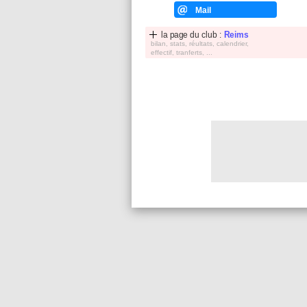
Mail
la page du club :
Reims
bilan, stats, réultats, calendrier,
effectif, tranferts, ...