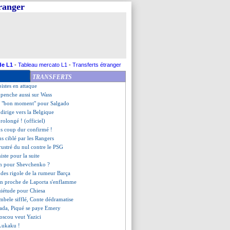
tranger
ne clause pour partir libre ?
 a trouvé son milieu de terrain
re le Sénégal sur le fil !
enante rumeur... Ronaldo
i jouera à Mayence (officiel)
Camille insultée, Mbappé s'agace
lle offre pour Azmoun
de L1
-
Tableau mercato L1
-
Transferts étranger
pond aux critiques
TRANSFERTS
s lancées avec Kolasinac
pistes en attaque
se penche aussi sur Wass
e "bon moment" pour Salgado
 dirige vers la Belgique
prolongé ! (officiel)
os coup dur confirmé !
s ciblé par les Rangers
rustré du nul contre le PSG
iste pour la suite
fin pour Shevchenko ?
ndes rigole de la rumeur Barça
un proche de Laporta s'enflamme
uiétude pour Chiesa
mbele sifflé, Conte dédramatise
tada, Piqué se paye Emery
oscou veut Yazici
 Lukaku !