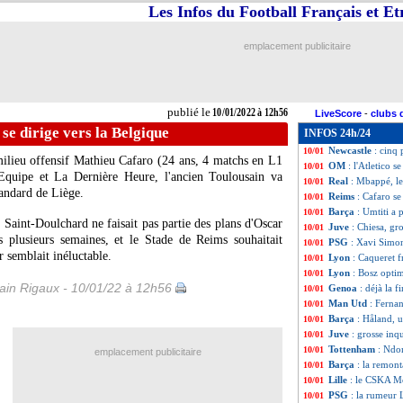
Les Infos du Football Français et E
Barça
: Umtiti, u
10/01
Roma
: Mourinho
10/01
CAN
: Mané déliv
10/01
emplacement publicitaire
Barça
: la surpr
10/01
Strasbourg
: Cac
10/01
PSG
: la petite 
10/01
Lyon
: une nouve
10/01
publié le
10/01/2022 à 12h56
LiveScore
-
clubs 
PSG
: Verratti ré
10/01
se dirige vers la Belgique
INFOS 24h/24
OM
: négociation
10/01
Newcastle
: cinq 
10/01
ilieu offensif Mathieu Cafaro (24 ans, 4 matchs en L1
OM
: l'Atletico 
10/01
L'Equipe et La Dernière Heure, l'ancien Toulousain va
Real
: Mbappé, l
10/01
tandard de Liège.
Reims
: Cafaro se
10/01
Barça
: Umtiti a 
10/01
Saint-Doulchard ne faisait pas partie des plans d'Oscar
Juve
: Chiesa, gr
10/01
s plusieurs semaines, et le Stade de Reims souhaitait
PSG
: Xavi Simon
10/01
r semblait inéluctable.
Lyon
: Caqueret f
10/01
Lyon
: Bosz optim
10/01
in Rigaux - 10/01/22 à 12h56
Genoa
: déjà la 
10/01
Man Utd
: Ferna
10/01
Barça
: Håland, 
10/01
Juve
: grosse inq
10/01
Tottenham
: Ndo
10/01
emplacement publicitaire
Barça
: la remon
10/01
Lille
: le CSKA M
10/01
PSG
: la rumeur
10/01