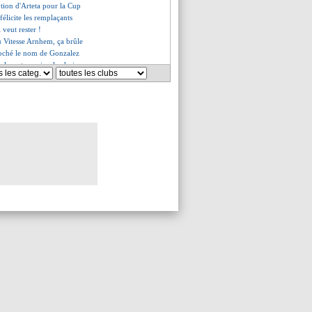
ption d'Arteta pour la Cup
félicite les remplaçants
 veut rester !
u Vitesse Arnhem, ça brûle
coché le nom de Gonzalez
plaçant, un simple choix
nd Icardi
es du dim. 9 janvier 2022
es du sam. 8 janvier 2022