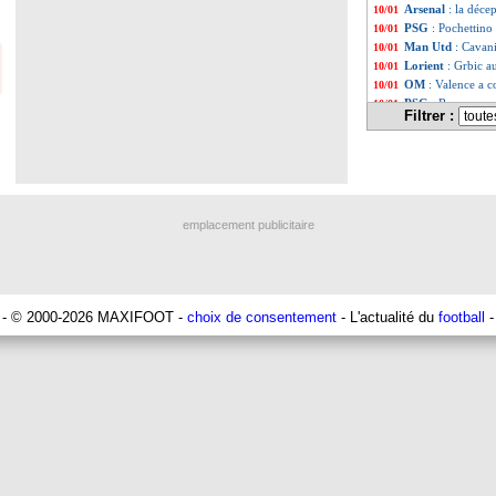
Arsenal
: la déce
10/01
PSG
: Pochettino 
10/01
Man Utd
: Cavani
10/01
Lorient
: Grbic a
10/01
OM
: Valence a 
10/01
PSG
: Ramos rem
10/01
Filtrer :
PSG
: Riolo défe
10/01
Liste des brèv
...
Liste des brèv
...
emplacement publicitaire
- © 2000-2026 MAXIFOOT -
choix de consentement
- L'actualité du
football
-