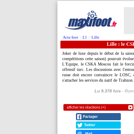
Actu foot
L1
Lille
>
>
Lille : le C
Joker de luxe depuis le début de la saiso
compétitions cette saison) pourrait évolu
L'Equipe, le CSKA Moscou fait le forcin
offensif turc. Les discussions avec l'ento
russe doit encore convaincre le LOSC, 
s'attacher les services du natif de Trabzon.
Lu 9.378 fois
- Roma
afficher les réactions (+)
Partager
Twitter
Mail