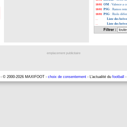
OM
: Valence a 
10/01
PSG
: Ramos rem
10/01
PSG
: Riolo défe
10/01
Liste des brèv
...
Liste des brèv
...
Filtrer :
emplacement publicitaire
- © 2000-2026 MAXIFOOT -
choix de consentement
- L'actualité du
football
-