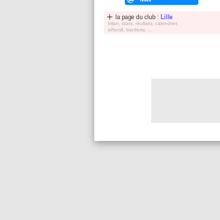
la page du club :
Lille
bilan, stats, réultats, calendrier,
effectif, tranferts, ...