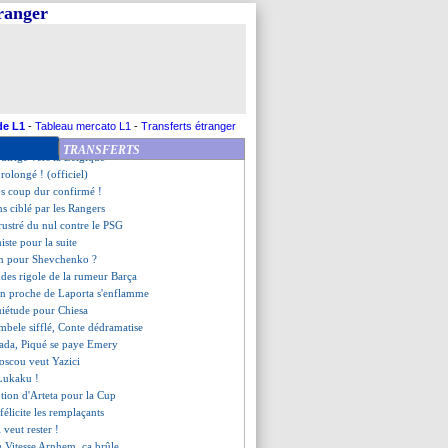
enante rumeur... Ronaldo
tranger
i jouera à Mayence (officiel)
Camille insultée, Mbappé s'agace
lle offre pour Azmoun
pond aux critiques
s lancées avec Kolasinac
pistes en attaque
se penche aussi sur Wass
de L1
-
Tableau mercato L1
-
Transferts étranger
e "bon moment" pour Salgado
TRANSFERTS
 dirige vers la Belgique
prolongé ! (officiel)
os coup dur confirmé !
s ciblé par les Rangers
rustré du nul contre le PSG
iste pour la suite
fin pour Shevchenko ?
ndes rigole de la rumeur Barça
un proche de Laporta s'enflamme
uiétude pour Chiesa
mbele sifflé, Conte dédramatise
tada, Piqué se paye Emery
oscou veut Yazici
 Lukaku !
ption d'Arteta pour la Cup
félicite les remplaçants
 veut rester !
u Vitesse Arnhem, ça brûle