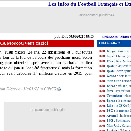
Barça
: la surpr
10/01
Les Infos du Football Français et E
Strasbourg
: Cac
10/01
PSG
: la petite 
10/01
emplacement publicitaire
Lyon
: une nouve
10/01
PSG
: Verratti ré
10/01
OM
: négociation
10/01
Newcastle
: cinq 
10/01
publié le
10/01/2022 à 09h55
OM
: l'Atletico 
10/01
LiveScore
-
clubs 
Real
: Mbappé, l
10/01
SKA Moscou veut Yazici
INFOS 24h/24
Reims
: Cafaro se
10/01
Barça
: Umtiti a 
10/01
n, Yusuf Yazici (24 ans, 22 apparitions et 1 but toutes
Juve
: Chiesa, gr
10/01
er loin de la France au cours des prochains mois. Selon
PSG
: Xavi Simon
10/01
g pour obtenir un prêt avec option d'achat du milieu
Lyon
: Caqueret f
10/01
urage du joueur "ont été fructueuses" mais la formation
Lyon
: Bosz optim
10/01
qui avait déboursé 17 millions d'euros en 2019 pour
Genoa
: déjà la 
10/01
Man Utd
: Ferna
10/01
Barça
: Håland, 
10/01
in Rigaux - 10/01/22 à 09h55
Juve
: grosse inq
10/01
Tottenham
: Ndo
10/01
Barça
: la remon
10/01
Lille
: le CSKA M
10/01
emplacement publicitaire
PSG
: la rumeur
10/01
Arsenal
: la déce
10/01
PSG
: Pochettino 
10/01
Man Utd
: Cavani
10/01
Lorient
: Grbic a
10/01