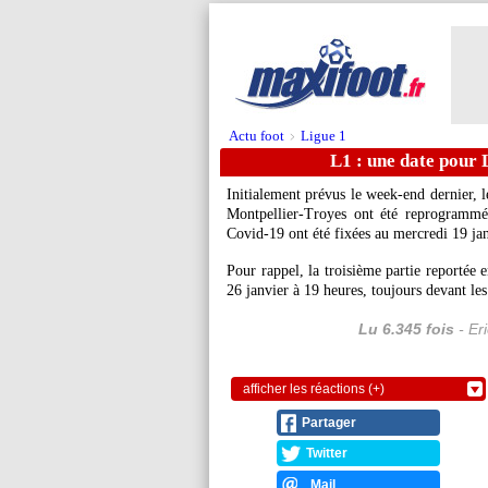
Actu foot
Ligue 1
>
L1 : une date pour
Initialement prévus le week-end dernier, l
Montpellier-Troyes ont été reprogrammé
Covid-19 ont été fixées au mercredi 19 jan
Pour rappel, la troisième partie reportée 
26 janvier à 19 heures, toujours devant l
Lu 6.345 fois
- Er
afficher les réactions (+)
Partager
Twitter
Mail