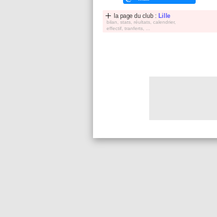
la page du club :
Lille
bilan, stats, réultats, calendrier,
effectif, tranferts, ...