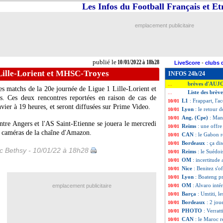
Les Infos du Football Français et E
emplacement publicitaire
publié le
10/01/2022 à 18h28
LiveScore
-
clubs 
 Lille-Lorient et MHSC-Troyes
INFOS 24h/24
brèves d'AUJ
...
es matchs de la 20e journée de Ligue 1 Lille-Lorient et
Liste des brèv
...
s. Ces deux rencontres reportées en raison de cas de
L1
: Frappart, l'
10/01
vier à 19 heures, et seront diffusées sur Prime Video.
Lyon
: le retour 
10/01
Ang. (Cpe)
: Man
10/01
entre Angers et l'AS Saint-Etienne se jouera le mercredi
Reims
: une offre
10/01
es caméras de la chaîne d'Amazon.
CAN
: le Gabon r
10/01
Bordeaux
: ça di
10/01
ic Bethsy - 10/01/22 à 18h28
Reims
: le Suédoi
10/01
OM
: incertitude
10/01
Nice
: Benitez s'
10/01
Lyon
: Boateng p
10/01
OM
: Alvaro inté
emplacement publicitaire
10/01
Barça
: Umtiti, le
10/01
Bordeaux
: 2 jou
10/01
PHOTO
: Verrat
10/01
CAN
: le Maroc 
10/01