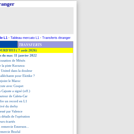
tranger
de L1
-
Tableau mercato L1
-
Transferts étranger
TRANSFERTS
OURD'HUI ( 7 août 2026)
es du mar. 11 janvier 2022
accusation de Ménès
de la piste Kurzawa
 United dans la douleur
 alléchante pour Ekitike ?
ejoint le Maroc
scute avec Coupet
s Cajuste a signé (off.)
 autour de Caleta-Car
offre un record en L1
rivé du derby
ressé par Valence
s détails de l'opération
eurs écartés
ti remercie Emerson...
remercie Boufal