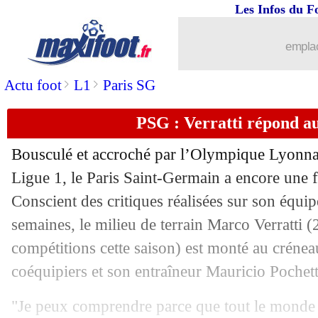
Les Infos du F
10/01
Bordeaux
: 2 joueurs écartés
emplac
10/01
PHOTO
: Verratti remercie Emerson..
>
>
Actu foot
L1
Paris SG
10/01
CAN
: le Maroc remercie Boufal
PSG : Verratti répond au
10/01
L1
: une date pour Lille-Lorient et 
Bousculé et accroché par l’Olympique Lyonna
10/01
L1
: Mbappé, Kolo Muani ou Savanier
Ligue 1, le Paris Saint-Germain a encore une f
Conscient des critiques réalisées sur son équip
10/01
Lyon
: Paqueta couvre Neymar d'élog
semaines, le milieu de terrain Marco Verratti 
compétitions cette saison) est monté au créne
10/01
Chelsea
: Tuchel note des progrès che
coéquipiers et son entraîneur Mauricio Pochett
10/01
L2
: le match Toulouse-Nancy reporté
"Je peux comprendre parce que tout le monde