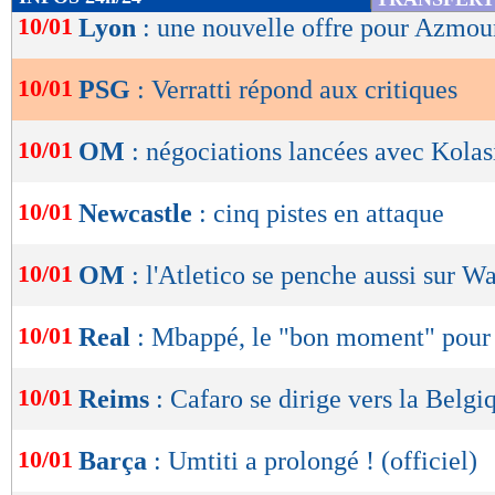
de
10/01
Lyon
: une nouvelle offre pour Azmou
Lu 18.515 fois
- Alexis Goudlijian
lecture
10/01
PSG
: Verratti répond aux critiques
OK
10/01
OM
: négociations lancées avec Kolas
10/01
Newcastle
: cinq pistes en attaque
10/01
OM
: l'Atletico se penche aussi sur W
10/01
Real
: Mbappé, le "bon moment" pour
10/01
Reims
: Cafaro se dirige vers la Belgi
10/01
Barça
: Umtiti a prolongé ! (officiel)