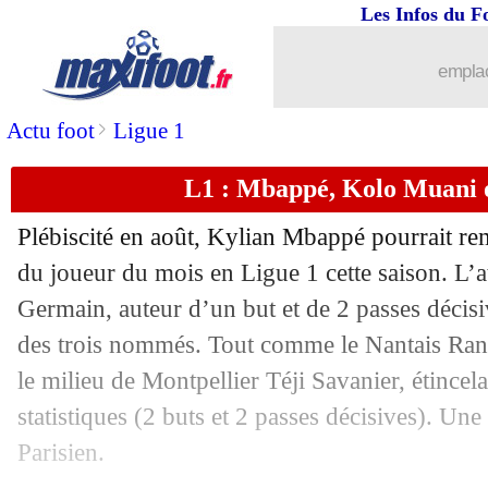
...
Liste des brèves du mar. 11 janvier 20
Les Infos du F
10/01
L1
: Frappart, l'accusation de Ménès
emplac
>
Actu foot
Ligue 1
10/01
Lyon
: le retour de la piste Kurzawa
L1 : Mbappé, Kolo Muani 
10/01
Ang. (Cpe)
: Man United dans la doul
Plébiscité en août, Kylian Mbappé pourrait re
10/01
Reims
: une offre alléchante pour Ekit
du joueur du mois en Ligue 1 cette saison. L’a
Germain, auteur d’un but et de 2 passes décisi
10/01
CAN
: le Gabon rejoint le Maroc
des trois nommés. Tout comme le Nantais Ran
10/01
Bordeaux
: ça discute avec Coupet
le milieu de Montpellier Téji Savanier, étincela
statistiques (2 buts et 2 passes décisives). Un
10/01
Reims
: le Suédois Cajuste a signé (off
Parisien.