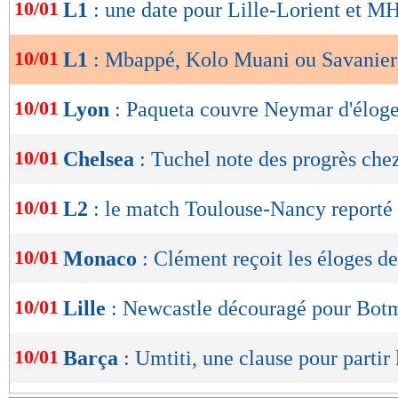
de
10/01
L1
: une date pour Lille-Lorient et 
lecture
10/01
L1
: Mbappé, Kolo Muani ou Savanier
OK
10/01
Lyon
: Paqueta couvre Neymar d'élog
10/01
Chelsea
: Tuchel note des progrès che
10/01
L2
: le match Toulouse-Nancy reporté
10/01
Monaco
: Clément reçoit les éloges d
10/01
Lille
: Newcastle découragé pour Bot
10/01
Barça
: Umtiti, une clause pour partir 