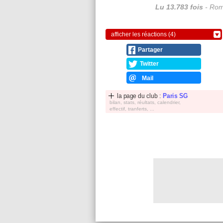
Lu 13.783 fois
- Rom
afficher les réactions (4)
Partager
Twitter
Mail
la page du club :
Paris SG
bilan, stats, réultats, calendrier,
effectif, tranferts, ...