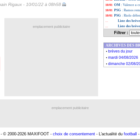
ain Rigaux - 10/01/22 à 08h58
OM
: Valence a 
10/01
PSG
: Ramos rem
10/01
PSG
: Riolo défe
10/01
Liste des brèv
...
Liste des brèv
...
emplacement publicitaire
Filtrer :
ARCHIVES DES B
.
brèves du jour
.
mardi 04/08/2026
.
dimanche 02/08/2
emplacement publicitaire
- © 2000-2026 MAXIFOOT -
choix de consentement
- L'actualité du
football
-