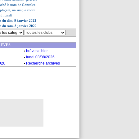
coché le nom de Gonzalez
plaçant, un simple choix
nd Icardi
es du dim. 9 janvier 2022
es du sam. 8 janvier 2022
REVES
.
brèves d'hier
.
lundi 03/08/2026
.
026
Recherche archives