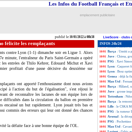
Barça
: la surpr
10/01
Les Infos du Football Français et E
Strasbourg
: Cac
10/01
PSG
: la petite 
10/01
emplacement publicitaire
Lyon
: une nouve
10/01
PSG
: Verratti ré
10/01
OM
: négociation
10/01
Newcastle
: cinq 
10/01
publié le
10/01/2022 à 08h58
OM
: l'Atletico 
10/01
LiveScore
-
clubs 
Real
: Mbappé, l
10/01
o félicite les remplaçants
INFOS 24h/24
Reims
: Cafaro se
10/01
Barça
: Umtiti a 
10/01
ants contre Lyon (1-1) dimanche soir en Ligue 1. Alors
Juve
: Chiesa, gr
10/01
7e minute, l'entraîneur du Paris Saint-Germain a opéré
PSG
: Xavi Simon
10/01
c les entrées de Thilo Kehrer, Edouard Michut et Xavi
Lyon
: Caqueret f
10/01
mier profitait d'une passe décisive du deuxième sur
Lyon
: Bosz optim
10/01
Genoa
: déjà la 
10/01
Man Utd
: Ferna
10/01
plaçants ont apporté l'enthousiasme dont nous avions
Barça
: Håland, 
10/01
pé à l'action du but de l'égalisation", s'est réjoui le
Juve
: grosse inq
10/01
avant de reconnaître les lacunes de son équipe lors de
Tottenham
: Ndo
10/01
 difficultés dans la circulation du ballon en première
Barça
: la remon
10/01
s encaissé un but rapidement. Lyon jouait très bas et
Lille
: le CSKA M
10/01
ussi commis des erreurs qui leur ont donné des chances
PSG
: la rumeur
10/01
Arsenal
: la déce
10/01
PSG
: Pochettino 
10/01
ité la défaite face à une bonne équipe de l'OL.
Man Utd
: Cavani
10/01
Lorient
: Grbic a
10/01