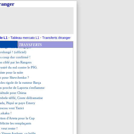
enante rumeur... Ronaldo
tranger
i jouera à Mayence (officiel)
Camille insultée, Mbappé s'agace
lle offre pour Azmoun
pond aux critiques
s lancées avec Kolasinac
pistes en attaque
se penche aussi sur Wass
de L1
-
Tableau mercato L1
-
Transferts étranger
e "bon moment" pour Salgado
TRANSFERTS
 dirige vers la Belgique
prolongé ! (officiel)
os coup dur confirmé !
s ciblé par les Rangers
rustré du nul contre le PSG
iste pour la suite
fin pour Shevchenko ?
ndes rigole de la rumeur Barça
un proche de Laporta s'enflamme
uiétude pour Chiesa
mbele sifflé, Conte dédramatise
tada, Piqué se paye Emery
oscou veut Yazici
 Lukaku !
ption d'Arteta pour la Cup
félicite les remplaçants
 veut rester !
u Vitesse Arnhem, ça brûle