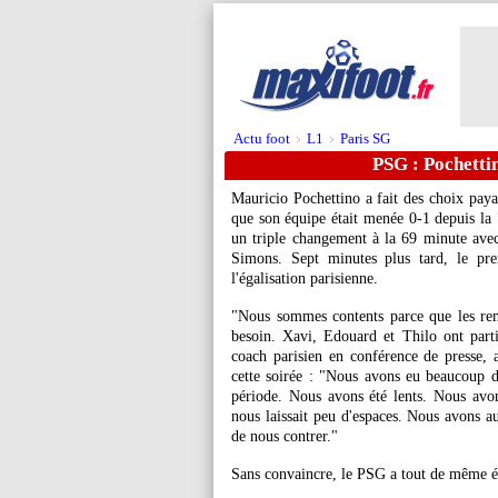
Actu foot
L1
Paris SG
>
>
PSG : Pochettin
Mauricio Pochettino a fait des choix pay
que son équipe était menée 0-1 depuis la 
un triple changement à la 69 minute ave
Simons. Sept minutes plus tard, le pre
l'égalisation parisienne.
"Nous sommes contents parce que les rem
besoin. Xavi, Edouard et Thilo ont partici
coach parisien en conférence de presse, 
cette soirée : "Nous avons eu beaucoup de
période. Nous avons été lents. Nous avon
nous laissait peu d'espaces. Nous avons a
de nous contrer."
Sans convaincre, le PSG a tout de même év