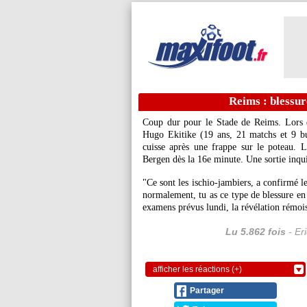
Reims : blessur
Coup dur pour le Stade de Reims. Lors 
Hugo Ekitike (19 ans, 21 matchs et 9 but
cuisse après une frappe sur le poteau. 
Bergen dès la 16e minute. Une sortie inqui
"Ce sont les ischio-jambiers, a confirmé l
normalement, tu as ce type de blessure en 
examens prévus lundi, la révélation rémoi
Lu 5.862 fois
- Er
afficher les réactions (+)
Partager