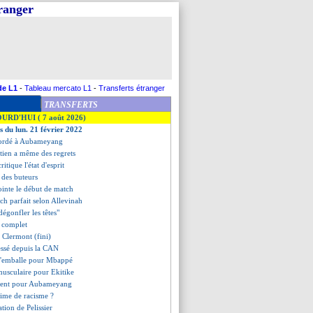
tranger
de L1
-
Tableau mercato L1
-
Transferts étranger
TRANSFERTS
OURD'HUI ( 7 août 2026)
s du lun. 21 février 2022
ccordé à Aubameyang
stien a même des regrets
itique l'état d'esprit
t des buteurs
ointe le début de match
tch parfait selon Allevinah
dégonfler les têtes"
t complet
2 Clermont (fini)
essé depuis la CAN
 s'emballe pour Mbappé
musculaire pour Ekitike
ntent pour Aubameyang
ctime de racisme ?
ration de Pelissier