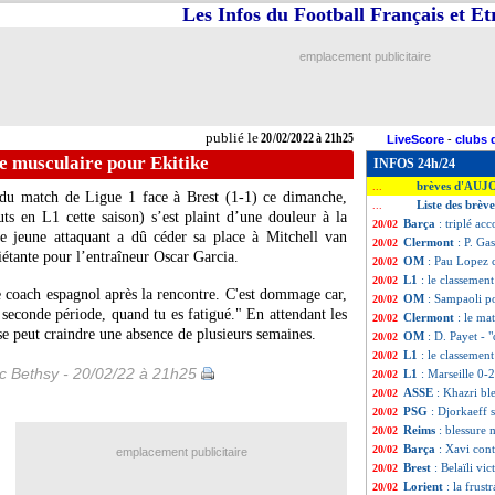
Les Infos du Football Français et E
emplacement publicitaire
publié le
20/02/2022 à 21h25
LiveScore
-
clubs 
e musculaire pour Ekitike
INFOS 24h/24
brèves d'AUJ
...
du match de Ligue 1 face à Brest (1-1) ce dimanche,
Liste des brève
...
s en L1 cette saison) s’est plaint d’une douleur à la
Barça
: triplé a
20/02
Le jeune attaquant a dû céder sa place à Mitchell van
Clermont
: P. Ga
20/02
étante pour l’entraîneur Oscar Garcia.
OM
: Pau Lopez cr
20/02
L1
: le classemen
20/02
e coach espagnol après la rencontre. C'est dommage car,
OM
: Sampaoli p
20/02
seconde période, quand tu es fatigué." En attendant les
Clermont
: le ma
20/02
se peut craindre une absence de plusieurs semaines.
OM
: D. Payet - "
20/02
L1
: le classemen
20/02
ic Bethsy - 20/02/22 à 21h25
L1
: Marseille 0-
20/02
ASSE
: Khazri bl
20/02
PSG
: Djorkaeff
20/02
Reims
: blessure 
20/02
Barça
: Xavi co
20/02
emplacement publicitaire
Brest
: Belaïli vi
20/02
Lorient
: la frust
20/02