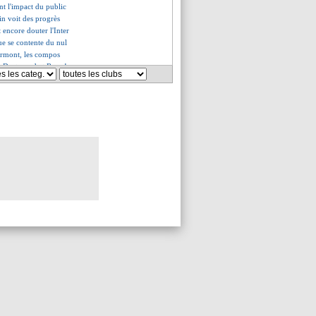
nt l'impact du public
in voit des progrès
t encore douter l'Inter
ue se contente du nul
ermont, les compos
 de Dortmund et Reus !
 signe au Danemark (off.)
1 Monaco (fini)
 a aimé les émotions
à sur le départ ?
 et le Barça régalent
 de canon de Pedri !
en voulait plus
i relance le Bayern
l du pied de Thomasson
r United arrache un match fou !
-2 Strasbourg (fini)
Montpellier (fini)
st (fini)
royes (fini)
 Tolisso sort en pleurs
e pression à Mbappé ?
onaco, les compos
e filer le Real
 pour Martial
ise sur l'arbitre