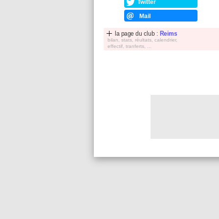
Twitter
Mail
la page du club :
Reims
bilan, stats, réultats, calendrier,
effectif, tranferts, ...