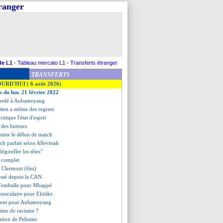
tranger
de L1
-
Tableau mercato L1
-
Transferts étranger
TRANSFERTS
OURD'HUI ( 6 août 2026)
s du lun. 21 février 2022
ccordé à Aubameyang
stien a même des regrets
itique l'état d'esprit
t des buteurs
ointe le début de match
tch parfait selon Allevinah
dégonfler les têtes"
t complet
2 Clermont (fini)
essé depuis la CAN
 s'emballe pour Mbappé
musculaire pour Ekitike
ntent pour Aubameyang
ctime de racisme ?
ration de Pelissier