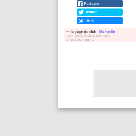
Partager
Twitter
Mail
la page du club :
Marseille
bilan, stats, réultats, calendrier,
effectif, tranferts, ...