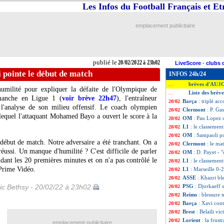
Les Infos du Football Français et E
emplacement publicitaire
publié le
20/02/2022 à 23h02
LiveScore
-
clubs 
pointe le début de match
INFOS 24h/24
brèves d'AUJ
...
milité pour expliquer la défaite de l'Olympique de
Liste des brève
...
imanche en Ligue 1 (
voir brève 22h47
), l'entraîneur
Barça
: triplé a
20/02
l'analyse de son milieu offensif. Le coach olympien
Clermont
: P. Ga
20/02
 lequel l'attaquant Mohamed Bayo a ouvert le score à la
OM
: Pau Lopez cr
20/02
L1
: le classemen
20/02
OM
: Sampaoli p
20/02
début de match. Notre adversaire a été tranchant. On a
Clermont
: le ma
20/02
ussi. Un manque d'humilité ? C'est difficile de parler
OM
: D. Payet - "
20/02
dant les 20 premières minutes et on n'a pas contrôlé le
L1
: le classemen
20/02
 Prime Vidéo.
L1
: Marseille 0-
20/02
ASSE
: Khazri bl
20/02
ic Bethsy - 20/02/22 à 23h02
PSG
: Djorkaeff
20/02
Reims
: blessure 
20/02
Barça
: Xavi co
20/02
Brest
: Belaïli vi
20/02
Lorient
: la frust
20/02
emplacement publicitaire