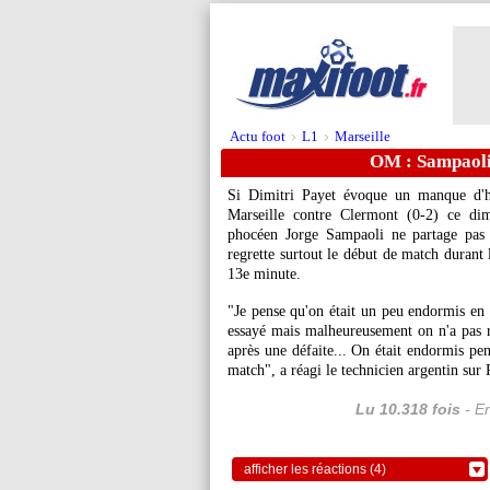
Actu foot
L1
Marseille
>
>
OM : Sampaoli 
Si Dimitri Payet évoque un manque d'hu
Marseille contre Clermont (0-2) ce d
phocéen Jorge Sampaoli ne partage pas 
regrette surtout le début de match durant
13e minute.
"Je pense qu'on était un peu endormis en 
essayé mais malheureusement on n'a pas ré
après une défaite... On était endormis pen
match", a réagi le technicien argentin sur
Lu 10.318 fois
- Er
afficher les réactions (4)