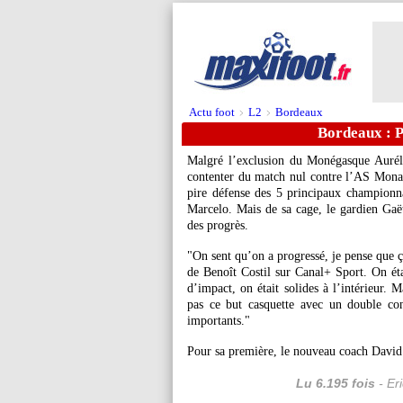
Actu foot
L2
Bordeaux
>
>
Bordeaux : P
Malgré l’exclusion du Monégasque Aurél
contenter du match nul contre l’AS Mona
pire défense des 5 principaux championn
Marcelo. Mais de sa cage, le gardien Gaë
des progrès.
"On sent qu’on a progressé, je pense que ç
de Benoît Costil sur Canal+ Sport. On ét
d’impact, on était solides à l’intérieur. 
pas ce but casquette avec un double cont
importants."
Pour sa première, le nouveau coach David G
Lu 6.195 fois
- Er