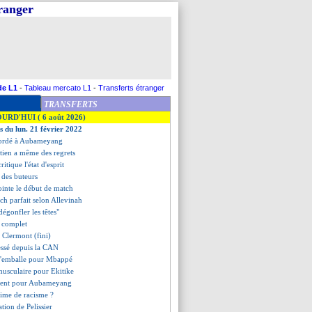
tranger
de L1
-
Tableau mercato L1
-
Transferts étranger
TRANSFERTS
OURD'HUI ( 6 août 2026)
s du lun. 21 février 2022
ccordé à Aubameyang
stien a même des regrets
itique l'état d'esprit
t des buteurs
ointe le début de match
tch parfait selon Allevinah
dégonfler les têtes"
t complet
2 Clermont (fini)
essé depuis la CAN
 s'emballe pour Mbappé
musculaire pour Ekitike
ntent pour Aubameyang
ctime de racisme ?
ration de Pelissier