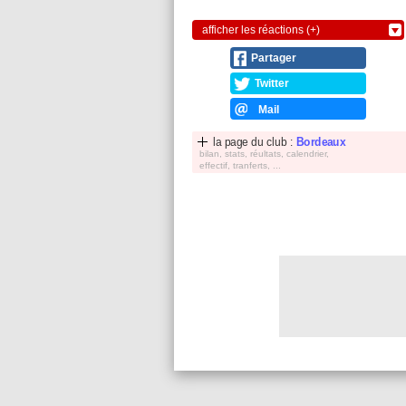
afficher les réactions (+)
Partager
Twitter
Mail
la page du club :
Bordeaux
bilan, stats, réultats, calendrier,
effectif, tranferts, ...