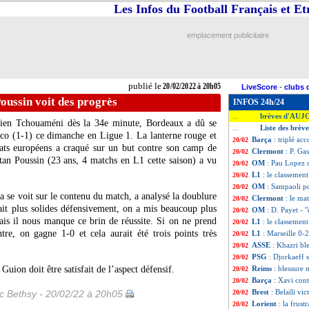
Les Infos du Football Français et E
emplacement publicitaire
publié le
20/02/2022 à 20h05
LiveScore
-
clubs 
oussin voit des progrès
INFOS 24h/24
brèves d'AUJ
...
ien Tchouaméni dès la 34e minute, Bordeaux a dû se
Liste des brève
...
co (1-1) ce dimanche en Ligue 1. La lanterne rouge et
Barça
: triplé a
20/02
ats européens a craqué sur un but contre son camp de
Clermont
: P. Ga
20/02
tan Poussin (23 ans, 4 matchs en L1 cette saison) a vu
OM
: Pau Lopez cr
20/02
L1
: le classemen
20/02
OM
: Sampaoli p
20/02
a se voit sur le contenu du match, a analysé la doublure
Clermont
: le ma
20/02
ait plus solides défensivement, on a mis beaucoup plus
OM
: D. Payet - "
20/02
Mais il nous manque ce brin de réussite. Si on ne prend
L1
: le classemen
20/02
re, on gagne 1-0 et cela aurait été trois points très
L1
: Marseille 0-
20/02
ASSE
: Khazri bl
20/02
PSG
: Djorkaeff
20/02
uion doit être satisfait de l’aspect défensif.
Reims
: blessure 
20/02
Barça
: Xavi co
20/02
Brest
: Belaïli vi
ic Bethsy - 20/02/22 à 20h05
20/02
Lorient
: la frust
20/02