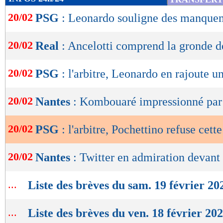
de
20/02
PSG
: Leonardo souligne des manque
lecture
OK
20/02
Real
: Ancelotti comprend la gronde d
20/02
PSG
: l'arbitre, Leonardo en rajoute 
20/02
Nantes
: Kombouaré impressionné par
20/02
PSG
: l'arbitre, Pochettino refuse cett
20/02
Nantes
: Twitter en admiration devant
...
Liste des brèves du sam. 19 février 20
...
Liste des brèves du ven. 18 février 20