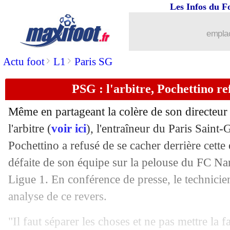
Les Infos du F
20/02
L1
: St Etienne-Strasbourg, les compo
emplac
20/02
L1
: Reims-Brest, les compos
>
>
Actu foot
L1
Paris SG
20/02
L1
: Lorient-Montpellier, les compos
PSG : l'arbitre, Pochettino re
20/02
Lyon
: Boateng confirme la version d
Même en partageant la colère de son directeur
l'arbitre (
voir ici
), l'entraîneur du Paris Saint
20/02
PSG
: Ménès allume aussi l'arbitre
Pochettino a refusé de se cacher derrière cette
20/02
défaite de son équipe sur la pelouse du FC Na
Chelsea
: Mendy et son rôle de gardie
Ligue 1. En conférence de presse, le technicie
20/02
Man Utd
: Ronaldo ne serait pas reten
analyse de ce revers.
20/02
Metz
: Lizarazu comprend Antonetti, m
"Il faut séparer les choses et ne pas mettre la f