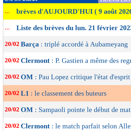
de
...
brèves d'AUJOURD'HUI ( 9 août 202
lecture
OK
...
Liste des brèves du lun. 21 février 202
20/02
Barça
: triplé accordé à Aubameyang
20/02
Clermont
: P. Gastien a même des reg
20/02
OM
: Pau Lopez critique l'état d'esprit
20/02
L1
: le classement des buteurs
20/02
OM
: Sampaoli pointe le début de ma
20/02
Clermont
: le match parfait selon All