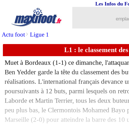
Les Infos du F
emplac
>
Actu foot
Ligue 1
L1 : le classement des
Muet à Bordeaux (1-1) ce dimanche, l'attaqu
Ben Yedder garde la tête du classement des bu
réalisations. L'international français devance 
poursuivants à 12 buts, parmi lesquels on ret
Laborde et Martin Terrier, tous les deux buteu
peu plus bas, le Clermontois Mohamed Bayo pr
Marseille (2-0) pour atteindre la barre des 10 u