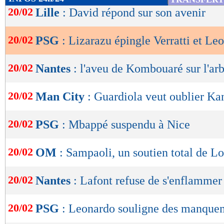
de
20/02
Lille
: David répond sur son avenir
lecture
20/02
PSG
: Lizarazu épingle Verratti et Le
OK
20/02
Nantes
: l'aveu de Kombouaré sur l'arb
20/02
Man City
: Guardiola veut oublier Ka
20/02
PSG
: Mbappé suspendu à Nice
20/02
OM
: Sampaoli, un soutien total de L
20/02
Nantes
: Lafont refuse de s'enflammer
20/02
PSG
: Leonardo souligne des manque