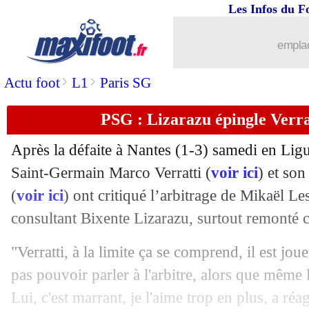
Les Infos du F
20/02
PSG
: Neymar ironise sur l'arbitre
emplac
20/02
Nice
: un match maîtrisé pour Delort
>
>
Actu foot
L1
Paris SG
20/02
Angers
: Bentaleb avoue la supériorité
PSG : Lizarazu épingle Verra
20/02
L1
: Nice 1-0 Angers (fini)
Après la défaite à Nantes (1-3) samedi en Ligu
20/02
Real
: Ancelotti, un sacre en Liga ind
Saint-Germain Marco Verratti (
voir ici
) et son
(
voir ici
) ont critiqué l’arbitrage de Mikaël L
20/02
ASSE
: Gourna-Douath remercie Puel
consultant Bixente Lizarazu, surtout remonté co
20/02
L1
: Rennes-Troyes, les compos
"Verratti, à la limite ça se comprend, il est joue
pas pouvoir parler à l'arbitre, alors que même la 
20/02
L1
: St Etienne-Strasbourg, les compo
Lui, c'est marrant, je l'aime trop en plus, a réa