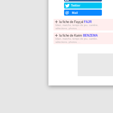
Twitter
Mail
la fiche de
Fayçal
FAJR
bilan, matchs, temps de jeu, carriére,
sélections, photos, ...
la fiche de
Karim
BENZEMA
bilan, matchs, temps de jeu, carriée,
sélections, photos, ...