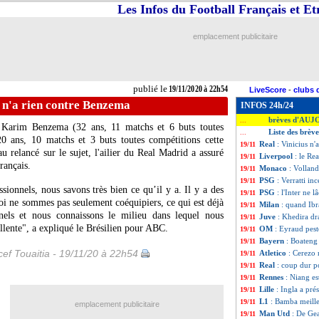
Les Infos du Football Français et E
emplacement publicitaire
publié le
19/11/2020 à 22h54
LiveScore
-
clubs 
s n'a rien contre Benzema
INFOS 24h/24
brèves d'AUJ
...
c
Karim Benzema
(32 ans, 11 matchs et 6 buts toutes
Liste des brèv
...
0 ans, 10 matchs et 3 buts toutes compétitions cette
Real
: Vinicius n
19/11
u relancé sur le sujet, l'ailier du Real Madrid a assuré
Liverpool
: le Re
19/11
français.
Monaco
: Volland
19/11
PSG
: Verratti in
19/11
ssionnels, nous savons très bien ce qu’il y a. Il y a des
PSG
: l'Inter ne 
19/11
i ne sommes pas seulement coéquipiers, ce qui est déjà
Milan
: quand Ibr
19/11
els et nous connaissons le milieu dans lequel nous
Juve
: Khedira d
19/11
llente", a expliqué le Brésilien pour ABC.
OM
: Eyraud pest
19/11
Bayern
: Boateng
19/11
ef Touaitia - 19/11/20 à 22h54
Atletico
: Cerezo
19/11
Real
: coup dur 
19/11
Rennes
: Niang es
19/11
Lille
: Ingla a pré
19/11
L1
: Bamba meille
19/11
emplacement publicitaire
Man Utd
: De Ge
19/11