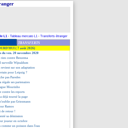
tranger
de L1
-
Tableau mercato L1
-
Transferts étranger
TRANSFERTS
OURD'HUI ( 7 août 2026)
es du ven. 20 novembre 2020
'a rien contre Benzema
al surveille Wijnaldum
 revient sur son adaptation
certain pour Leipzig ?
lâche pas Paredes
a régale ses partenaires
rague Mourinho
e contre les reports
 a déjà tourné la page
 n'oublie pas Griezmann
pour Ramos
t de retour !
senté sa démission
ur joueur en octobre
a comme un poisson dans l'eau