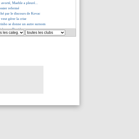
t avorté, Maehle a pleuré...
ossier refermé
ché par le discours de Kovac
 veut gérer la crise
rinho se donne un autre surnom
lâche pas David
ttend le Barça
buena ne reviendra pas au Vel'
Tuchel a apprécié
chel remercie les Bleus
ez attend un grand Hazard
la crainte d'un départ libre
orme de Lukaku
iola a prolongé ! (officiel)
rend la frustration de Messi
 pire centreur…
no suivi, mais...
e partira pas !
 versé des pots-de-vin...
ppelée malgré la polémique
Bouhaddi se lâche aussi
 United toujours sur Varane ?
ient Tuchel
ami en remet une couche
at critique le choix Griezmann
ltier prévient Lopez !