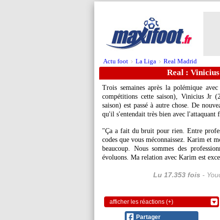
Actu foot
La Liga
Real Madrid
>
>
Real : Viniciu
Trois semaines après la polémique ave
compétitions cette saison), Vinicius
Jr
(2
saison) est passé à autre chose. De nouvea
qu'il s'entendait très bien avec l'attaquant 
"Ça a fait du bruit pour rien. Entre profe
codes que vous méconnaissez. Karim et mo
beaucoup. Nous sommes des professionn
évoluons. Ma relation avec Karim est exce
Lu 17.353 fois
- Youc
afficher les réactions (+)
Partager