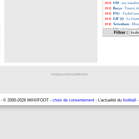
OM
: son transfer
19/11
Barça
: Traoré, d
19/11
PSG
: Tuchel tou
19/11
EdF (f)
: Le Graët
19/11
Tottenham
: Mou
19/11
Lille
: Galtier ne 
19/11
Filtrer :
Atletico
: Félix a
19/11
OM
: blessé, Val
19/11
PSG
: Leonardo, 
19/11
PSG
: Mbappé, Tu
19/11
Belgique
: Martin
19/11
Barça
: Dembélé, 
19/11
Inter
: la belle f
19/11
Man City
: Guard
19/11
emplacement publicitaire
Barça
: Font comp
19/11
Lyon
: Cornet, le
19/11
Bayern
: Upameca
19/11
EdF (f)
: Diacre n
19/11
FIFA
: Mediapro a
19/11
- © 2000-2026 MAXIFOOT -
choix de consentement
- L'actualité du
football
-
EdF (f)
: Henry a
19/11
EdF (f)
: Diacre, 
19/11
Real
: Manchester
19/11
PSG
: Kovac sout
19/11
EdF
: Benzema, R
19/11
Barça
: un candid
19/11
Lille
: Campos, Ga
19/11