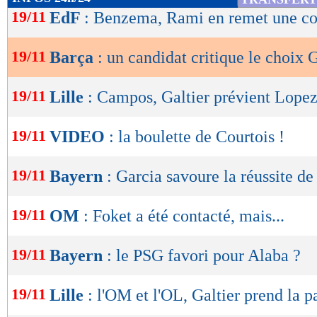
de
19/11
EdF
: Benzema, Rami en remet une c
lecture
19/11
Barça
: un candidat critique le choix
OK
19/11
Lille
: Campos, Galtier prévient Lopez
19/11
VIDEO
: la boulette de Courtois !
19/11
Bayern
: Garcia savoure la réussite de
19/11
OM
: Foket a été contacté, mais...
19/11
Bayern
: le PSG favori pour Alaba ?
19/11
Lille
: l'OM et l'OL, Galtier prend la p