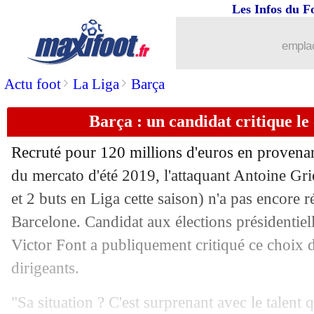
Les Infos du F
19/11
OM
: blessé, Valbuena ne reviendra pa
emplac
19/11
PSG
: Leonardo, Tuchel a apprécié
>
>
Actu foot
La Liga
Barça
19/11
PSG
: Mbappé, Tuchel remercie les B
Barça : un candidat critique l
19/11
Belgique
: Martinez attend un grand 
Recruté pour 120 millions d'euros en provenan
19/11
Barça
: Dembélé, la crainte d'un dépar
du mercato d'été 2019, l'attaquant
Antoine Gr
et 2 buts en Liga cette saison) n'a pas encore 
19/11
Inter
: la belle forme de Lukaku
Barcelone. Candidat aux élections présidentiel
Victor Font a publiquement critiqué ce choix d
19/11
Man City
: Guardiola a prolongé ! (off
dirigeants.
19/11
Barça
: Font comprend la frustration 
"Sa situation ? C'est surprenant avec le talent q