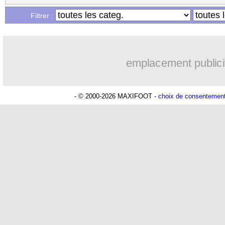
...
Liste des brèves du mer. 18 novembre
Filtrer :
...
Liste des brèves du mar. 17 novembre
emplacement publici
- © 2000-2026 MAXIFOOT -
choix de consentemen