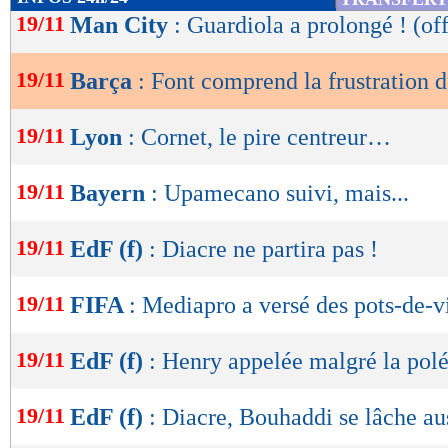
de
19/11
Man City
: Guardiola a prolongé ! (off
lecture
19/11
Barça
: Font comprend la frustration 
OK
19/11
Lyon
: Cornet, le pire centreur…
19/11
Bayern
: Upamecano suivi, mais...
19/11
EdF (f)
: Diacre ne partira pas !
19/11
FIFA
: Mediapro a versé des pots-de-vi
19/11
EdF (f)
: Henry appelée malgré la po
19/11
EdF (f)
: Diacre, Bouhaddi se lâche au