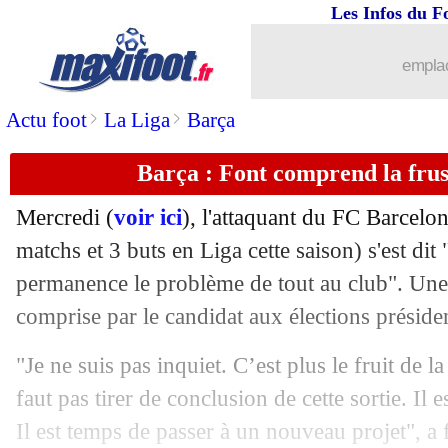
Les Infos du F
19/11
Lille
: Ingla a présenté sa démission
emplac
19/11
L1
: Bamba meilleur joueur en octobr
>
>
Actu foot
La Liga
Barça
19/11
Man Utd
: De Gea comme un poisson 
Barça : Font comprend la frus
19/11
OM
: son transfert avorté, Maehle a pl
Mercredi (
voir ici
), l'attaquant du FC Barcelo
19/11
Barça
: Traoré, dossier refermé
matchs et 3 buts en Liga cette saison) s'est dit 
permanence le problème de tout au club". Une 
19/11
PSG
: Tuchel touché par le discours 
comprise par le candidat aux élections présiden
19/11
EdF (f)
: Le Graët veut gérer la crise
"Je ne suis pas inquiet. C’est plus le fruit de l
faut pas tirer de conclusion de cette sortie. Il e
19/11
Tottenham
: Mourinho se donne un au
Il est temps de passer à un nouveau projet", a f