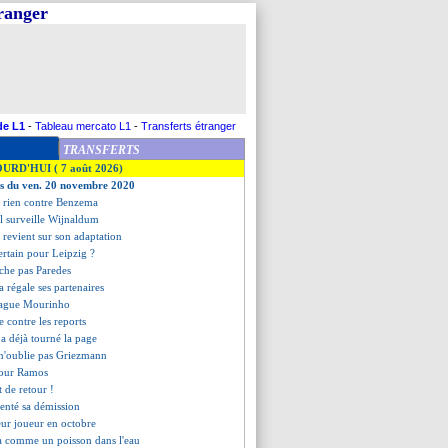
tranger
de L1
-
Tableau mercato L1
-
Transferts étranger
TRANSFERTS
OURD'HUI ( 7 août 2026)
es du ven. 20 novembre 2020
'a rien contre Benzema
al surveille Wijnaldum
 revient sur son adaptation
certain pour Leipzig ?
lâche pas Paredes
a régale ses partenaires
rague Mourinho
e contre les reports
 a déjà tourné la page
 n'oublie pas Griezmann
pour Ramos
t de retour !
senté sa démission
ur joueur en octobre
a comme un poisson dans l'eau