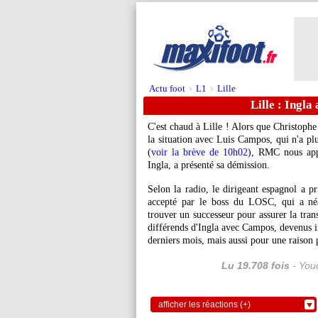
Actu foot
L1
Lille
>
>
Lille : Ingla
C'est chaud à Lille ! Alors que Christophe 
la situation avec Luis Campos, qui n'a pl
(
voir la brève de 10h02
), RMC nous appr
Ingla, a présenté sa démission.
Selon la radio, le dirigeant espagnol a pr
accepté par le boss du LOSC, qui a né
trouver un successeur pour assurer la trans
différends d'Ingla avec Campos, devenus i
derniers mois, mais aussi pour une raison p
Lu 19.708 fois
- Youc
afficher les réactions (+)