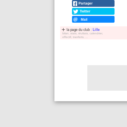
Partager
Twitter
Mail
la page du club :
Lille
bilan, stats, réultats, calendrier,
effectif, tranferts, ...