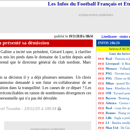
Les Infos du Football Français et E
emplacement publicitaire
publié le
19/11/2020 à 18h34
LiveScore
-
clubs 
 a présenté sa démission
INFOS 24h/24
brèves d'AUJ
...
Galtier a incité son président, Gérard Lopez, à clarifier
Liste des brèv
...
us mis les pieds dans le domaine de Luchin depuis août
Real
: Vinicius n
19/11
end que le directeur général du club nordiste, Marc
Liverpool
: le Re
19/11
Monaco
: Volland
19/11
PSG
: Verratti in
19/11
is sa décision il y a déjà plusieurs semaines. Un choix
PSG
: l'Inter ne 
19/11
anmoins demandé à son futur ex-collaborateur de se
Milan
: quand Ibr
19/11
ition dans la tranquillité. Les causes de ce départ ? Les
Juve
: Khedira d
19/11
rréconciliables en raison de nombreuses divergences ces
OM
: Eyraud pest
19/11
ersonnelle qui n'a pas été dévoilée.
Bayern
: Boateng
19/11
Atletico
: Cerezo
19/11
ef Touaitia - 19/11/20 à 18h34
Real
: coup dur 
19/11
Rennes
: Niang es
19/11
Lille
: Ingla a pré
19/11
L1
: Bamba meille
19/11
Man Utd
: De Ge
19/11
emplacement publicitaire