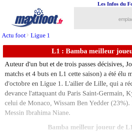
Les Infos du F
emplac
>
Actu foot
Ligue 1
...
brèves d'AUJOURD'HUI ( 6 août 202
L1 : Bamba meilleur joueu
...
Liste des brèves du ven. 20 novembre
Auteur d'un but et de trois passes décisives,
J
19/11
Real
: Vinicius n'a rien contre Benze
matchs et 4 buts en L1 cette saison) a été élu 
d'octobre en Ligue 1. L'ailier de Lille, qui a r
19/11
Liverpool
: le Real surveille Wijnald
devance l'attaquant du Paris Saint-Germain, 
celui de Monaco, Wissam Ben Yedder (23%).
19/11
Monaco
: Volland revient sur son adap
Messin Ibrahima Niane.
19/11
PSG
: Verratti incertain pour Leipzig 
Bamba meilleur joueur de L1