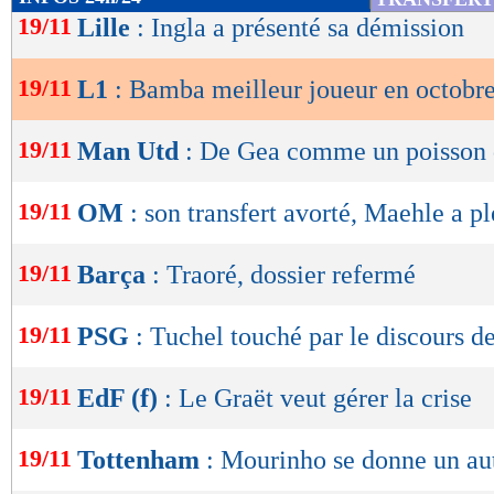
de
19/11
Lille
: Ingla a présenté sa démission
lecture
19/11
L1
: Bamba meilleur joueur en octobr
OK
19/11
Man Utd
: De Gea comme un poisson 
19/11
OM
: son transfert avorté, Maehle a pl
19/11
Barça
: Traoré, dossier refermé
19/11
PSG
: Tuchel touché par le discours 
19/11
EdF (f)
: Le Graët veut gérer la crise
19/11
Tottenham
: Mourinho se donne un au