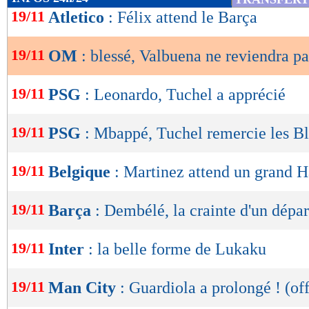
de
19/11
Atletico
: Félix attend le Barça
lecture
19/11
OM
: blessé, Valbuena ne reviendra pa
OK
19/11
PSG
: Leonardo, Tuchel a apprécié
19/11
PSG
: Mbappé, Tuchel remercie les B
19/11
Belgique
: Martinez attend un grand 
19/11
Barça
: Dembélé, la crainte d'un dépar
19/11
Inter
: la belle forme de Lukaku
19/11
Man City
: Guardiola a prolongé ! (off