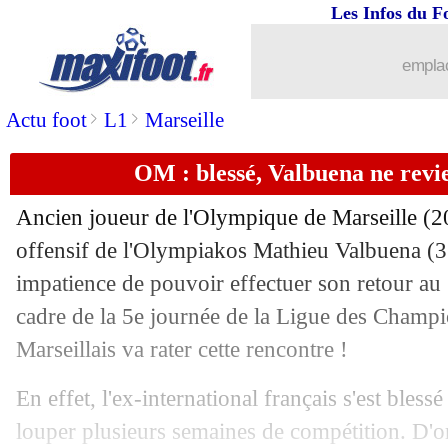
Les Infos du F
19/11
Milan
: quand Ibra régale ses partenai
emplac
19/11
Juve
: Khedira drague Mourinho
>
>
Actu foot
L1
Marseille
19/11
OM
: Eyraud peste contre les reports
OM : blessé, Valbuena ne revi
19/11
Bayern
: Boateng a déjà tourné la pag
Ancien joueur de l'Olympique de Marseille (2
19/11
Atletico
: Cerezo n'oublie pas Griezm
offensif de l'Olympiakos
Mathieu Valbuena
(3
impatience de pouvoir effectuer son retour a
19/11
Real
: coup dur pour Ramos
cadre de la 5e journée de la Ligue des Champi
Marseillais va rater cette rencontre !
19/11
Rennes
: Niang est de retour !
En effet, l'ex-international français s'est blessé
19/11
Lille
: Ingla a présenté sa démission
louper plusieurs semaines de compétition. D'ore