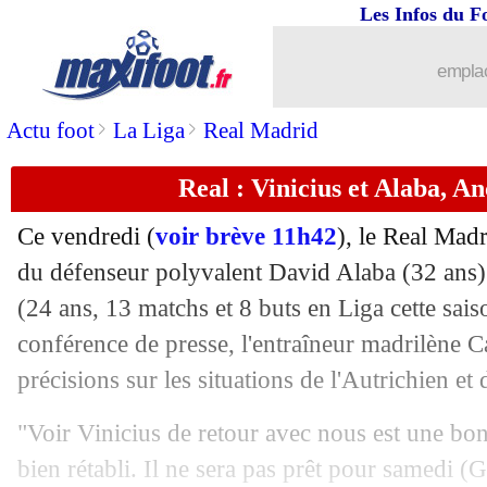
Les Infos du F
06/12
Palmeiras
: Ronaldo voit grand pour 
emplac
06/12
Man City
: De Bruyne, la priorité de
>
>
Actu foot
La Liga
Real Madrid
06/12
Barça
: le joli message de Messi
Real : Vinicius et Alaba, An
06/12
OM
: De Zerbi veut un Rabiot totalem
Ce vendredi (
voir brève 11h42
), le Real Madr
06/12
Nantes
: l'Atletico Mineiro pense à C
du défenseur polyvalent David Alaba (32 ans) e
(24 ans, 13 matchs et 8 buts en Liga cette sais
06/12
L1
: changement d'horaire le dimanch
conférence de presse, l'entraîneur madrilène C
précisions sur les situations de l'Autrichien et 
06/12
OM
: Garcia savoure sa revanche
"Voir Vinicius de retour avec nous est une bonn
06/12
Newcastle
: City réactive la piste Gu
bien rétabli. Il ne sera pas prêt pour samedi (G