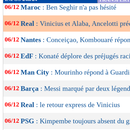
de
06/12
Maroc
: Ben Seghir n'a pas hésité
lecture
06/12
Real
: Vinicius et Alaba, Ancelotti pré
OK
06/12
Nantes
: Conceiçao, Kombouaré répo
06/12
EdF
: Konaté déplore des préjugés rac
06/12
Man City
: Mourinho répond à Guardi
06/12
Barça
: Messi marqué par deux légen
06/12
Real
: le retour express de Vinicius
06/12
PSG
: Kimpembe toujours absent du 