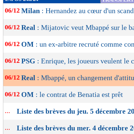
de
06/12
Milan
: Hernandez au cœur d'un scand
lecture
OK
06/12
Real
: Mijatovic veut Mbappé sur le b
06/12
OM
: un ex-arbitre recruté comme con
06/12
PSG
: Enrique, les joueurs veulent le 
06/12
Real
: Mbappé, un changement d'attit
06/12
OM
: le contrat de Benatia est prêt
...
Liste des brèves du jeu. 5 décembre 2
...
Liste des brèves du mer. 4 décembre 