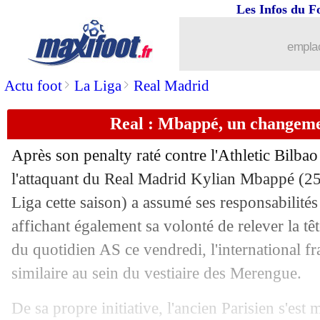
Les Infos du F
06/12
OM
: Rowe, De Zerbi l'a prévenu
emplac
06/12
Real
: Mbappé, le soutien total d'Ancel
>
>
Actu foot
La Liga
Real Madrid
06/12
Botafogo
: Textor veut botter des cul
Real : Mbappé, un changemen
06/12
PSG
: les cadences, la réponse d'Al-Kh
Après son penalty raté contre l'Athletic Bilba
l'attaquant du Real Madrid Kylian
Mbappé
(25
06/12
Real
: Ancelotti fait face aux critiques
Liga cette saison) a assumé ses responsabilités
06/12
affichant également sa volonté de relever la tê
Barça
: Pedri et Gavi bientôt blindés ?
du quotidien AS ce vendredi, l'international fr
06/12
Maroc
: Ben Seghir n'a pas hésité
similaire au sein du vestiaire des Merengue.
06/12
Real
: Vinicius et Alaba, Ancelotti pré
De sa propre initiative, l'ancien Parisien s'est