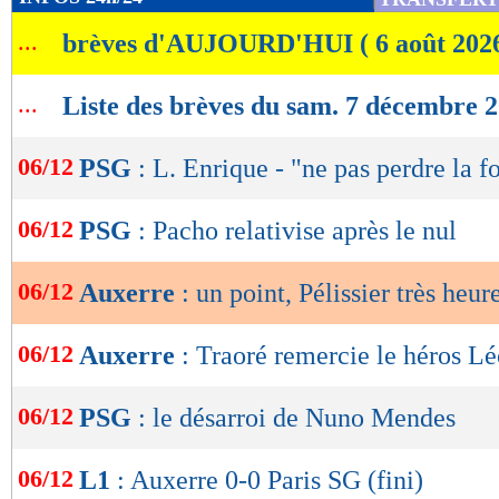
de
...
brèves d'AUJOURD'HUI ( 6 août 202
lecture
OK
...
Liste des brèves du sam. 7 décembre 
06/12
PSG
: L. Enrique - "ne pas perdre la f
06/12
PSG
: Pacho relativise après le nul
06/12
Auxerre
: un point, Pélissier très heur
06/12
Auxerre
: Traoré remercie le héros L
06/12
PSG
: le désarroi de Nuno Mendes
06/12
L1
: Auxerre 0-0 Paris SG (fini)