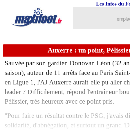
Les Infos du F
emplac
Auxerre : un point, Pélissie
Sauvée par son gardien Donovan
Léon
(32 an
saison), auteur de 11 arrêts face au Paris Sai
en Ligue 1, l'AJ Auxerre aurait-elle pu aller ch
leader ? Difficilement, répond l'entraîneur b
Pélissier, très heureux avec ce point pris.
"Pour faire un résultat contre le PSG, j'avais di
solidarité, d'abnégation, et surtout un grand '