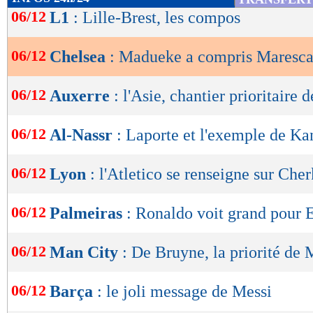
de
06/12
L1
: Lille-Brest, les compos
lecture
06/12
Chelsea
: Madueke a compris Maresc
OK
06/12
Auxerre
: l'Asie, chantier prioritaire 
06/12
Al-Nassr
: Laporte et l'exemple de Ka
06/12
Lyon
: l'Atletico se renseigne sur Cher
06/12
Palmeiras
: Ronaldo voit grand pour 
06/12
Man City
: De Bruyne, la priorité de
06/12
Barça
: le joli message de Messi