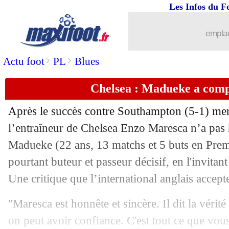
Les Infos du F
06/12
Ita.
: l'Atalanta enfonce Milan
emplac
06/12
L2
: le classement provisoire
>
>
Actu foot
PL
Blues
06/12
L2
: les résultats de la soirée
Chelsea : Madueke a com
06/12
Lille
: 100e but, la réaction de David
Après le succès contre Southampton (5-1) me
06/12
Auxerre
: Traorè a tapé dans l'oeil d
l’entraîneur de Chelsea Enzo Maresca n’a pas h
Madueke
(22 ans, 13 matchs et 5 buts en Prem
06/12
Brest
: rien d'alarmant pour Magnetti
pourtant buteur et passeur décisif, en l'invitant
Une critique que l’international anglais accept
06/12
L1
: Lille 3-1 Brest (fini)
"Maresca est honnête et sincère. Il dit la vérit
06/12
TFC
: Restes sera bien là contre Mon
on peut avoir confiance. C'est tout ce que vous