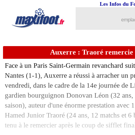
Les Infos du F
emplac
Auxerre : Traoré remercie 
Face à un Paris Saint-Germain revanchard suit
Nantes (1-1), Auxerre a réussi à arracher un p
vendredi, dans le cadre de la 14e journée de L
gardien bourguignon Donovan
Léon
(32 ans, 
saison), auteur d'une énorme prestation avec 1
Hamed Junior
Traoré
(24 ans, 12 matchs et 6 b
tenu à le remercier après le coup de sifflet fina