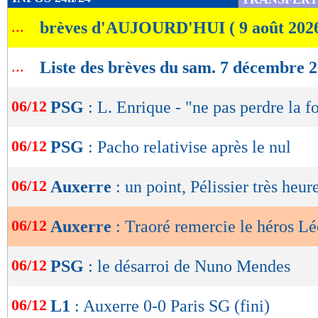
de
...
brèves d'AUJOURD'HUI ( 9 août 202
lecture
OK
...
Liste des brèves du sam. 7 décembre 
06/12
PSG
: L. Enrique - "ne pas perdre la f
06/12
PSG
: Pacho relativise après le nul
06/12
Auxerre
: un point, Pélissier très heur
06/12
Auxerre
: Traoré remercie le héros L
06/12
PSG
: le désarroi de Nuno Mendes
06/12
L1
: Auxerre 0-0 Paris SG (fini)