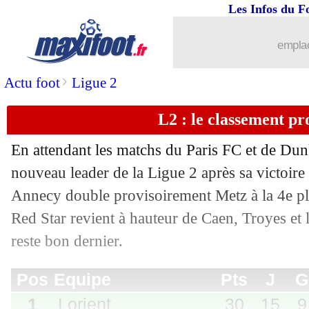
Les Infos du F
emplac
>
Actu foot
Ligue 2
L2 : le classement pr
En attendant les matchs du Paris FC et de Dunk
nouveau leader de la Ligue 2 après sa victoire
Pos
Equipe
Pts
J
G
N
P
Bp
Bc
Di
Annecy double provisoirement Metz à la 4e pla
1
Lorient
30
15
9
3
3
28
15
+
2
Paris FC
28
14
8
4
2
22
11
+
Red Star revient à hauteur de Caen, Troyes et
3
Dunkerque
28
14
9
1
4
23
18
+
reste bon dernier.
4
Annecy
26
15
7
5
3
23
18
+
5
Metz
25
14
7
4
3
22
13
+
6
Guingamp
25
15
8
1
6
25
19
+
7
Laval
22
15
6
4
5
22
16
+
8
Amiens
20
14
6
2
6
17
18
-