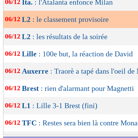
06/12
Ita.
: l'Atalanta enfonce Milan
de
lecture
06/12
L2
: le classement provisoire
OK
06/12
L2
: les résultats de la soirée
06/12
Lille
: 100e but, la réaction de David
Lu 8.601 fois
- Romain Rigaux -
06/12
Auxerre
: Traorè a tapé dans l'oeil d
06/12
Brest
: rien d'alarmant pour Magnetti
06/12
L1
: Lille 3-1 Brest (fini)
06/12
TFC
: Restes sera bien là contre Mon