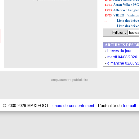
Aston Villa
: PSG
13/03
Atletico
: Lenglet
13/03
VIDEO
: Viniciu
13/03
Liste des brèv
...
Liste des brèv
...
Filtrer :
ARCHIVES DES B
.
brèves du jour
.
mardi 04/08/2026
.
dimanche 02/08/2
emplacement publicitaire
- © 2000-2026 MAXIFOOT -
choix de consentement
- L'actualité du
football
-