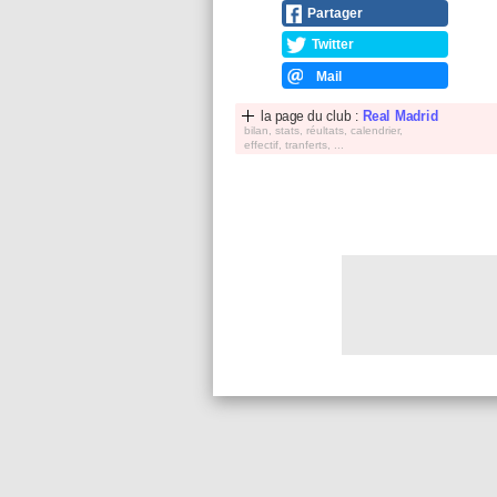
Partager
Twitter
Mail
la page du club :
Real Madrid
bilan, stats, réultats, calendrier,
effectif, tranferts, ...