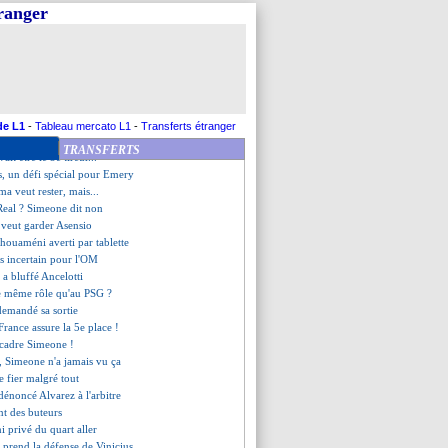
ec Mbappé et Doué !
tranger
 a prolongé (officiel)
lal en action pour Van Dijk
 de LdC, Ancelotti recordman
 pour Giroud contre la Croatie
hoisit finalement le Sénégal
Vinicius à l'Atletico
nalty inexistant pour Ennjimi
de L1
-
Tableau mercato L1
-
Transferts étranger
6 jours entre les deux manches
TRANSFERTS
ait être le 5e tireur...
is, un défi spécial pour Emery
 veut rester, mais...
 Real ? Simeone dit non
a veut garder Asensio
chouaméni averti par tablette
s incertain pour l'OM
a bluffé Ancelotti
e même rôle qu'au PSG ?
 demandé sa sortie
 France assure la 5e place !
ecadre Simeone !
, Simeone n'a jamais vu ça
 fier malgré tout
 dénoncé Alvarez à l'arbitre
nt des buteurs
 privé du quart aller
prend la défense de Vinicius