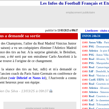
EdF
: la liste av
13/03
Les Infos du Football Français et E
Bayern
: Kimmich
13/03
Liverpool
: Al-Hi
13/03
emplacement publicitaire
Real
: les quarts
13/03
EdF
: un hommage
13/03
Espagne
: Diao c
13/03
Real
: le troll de 
13/03
publié le
13/03/2025 à 09h37
Lille-BvB
: un pe
13/03
LiveScore
-
clubs 
PSG
: le quart, 
13/03
ius a demandé sa sortie
INFOS 24h/24
Real
: Endrick dev
13/03
Aston Villa
: Par
13/03
e des Champions, l'ailier du Real Madrid
Vinicius Junior
PSG
: Donnarumma
13/03
saison) a vu ses coéquipiers éliminer l'Atletico Madrid
Atletico
: le pire
13/03
ance des tirs au but. A la surprise générale, le Brésilien,
PSG
: Aston Vill
13/03
our, a été sorti par son entraîneur Carlo Ancelotti à la
Real
: Alvarez, T
13/03
se trouve à l'origine de ce changement.
PSG
: Marquinho
13/03
Real
: Camavinga 
13/03
de la séance des tirs au but, ndlr) et m'a demandé ce
EdF
: Dembélé, l
13/03
ié l'ancien coach du Paris Saint-Germain en conférence de
Real
: Vinicius a
13/03
ifoot (
voir Débrief et Notes ici
), l'Auriverde a connu
Coeff. UEFA
: la
13/03
ent heureux pour son équipe.
Real
: Courtois r
13/03
Atletico
: Alvarez
13/03
en Da Silva - 13/03/25 à 09h37
Atletico
: Simeone
13/03
Real
: Courtois a
13/03
LdC
: le classeme
13/03
Real
: Tchouaméni
13/03
emplacement publicitaire
Real
: Camavinga 
13/03