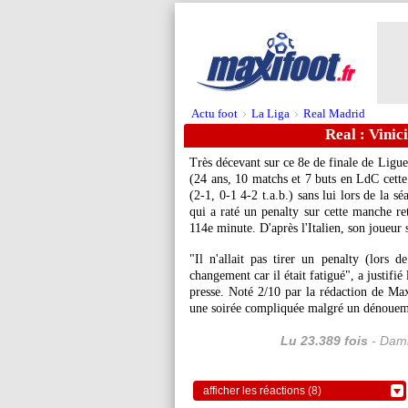
Actu foot
La Liga
Real Madrid
>
>
Real : Vinic
Très décevant sur ce 8e de finale de Ligu
(24 ans, 10 matchs et 7 buts en LdC cette 
(2-1, 0-1 4-2 t.a.b.) sans lui lors de la sé
qui a raté un penalty sur cette manche ret
114e minute. D'après l'Italien, son joueur 
"Il n'allait pas tirer un penalty (lors 
changement car il était fatigué", a justif
presse. Noté 2/10 par la rédaction de Max
une soirée compliquée malgré un dénouem
Lu 23.389 fois
- Dami
afficher les réactions (8)