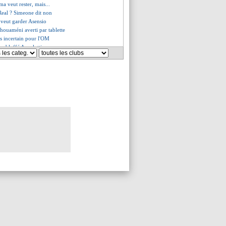
 veut rester, mais...
 Real ? Simeone dit non
a veut garder Asensio
chouaméni averti par tablette
s incertain pour l'OM
a bluffé Ancelotti
e même rôle qu'au PSG ?
 demandé sa sortie
 France assure la 5e place !
ecadre Simeone !
, Simeone n'a jamais vu ça
 fier malgré tout
 dénoncé Alvarez à l'arbitre
nt des buteurs
 privé du quart aller
prend la défense de Vinicius
, un match spécial pour Asensio
 étonné par le penalty annulé
s chambre les fans de l'Atletico
es du mer. 12 mars 2025
es du mar. 11 mars 2025