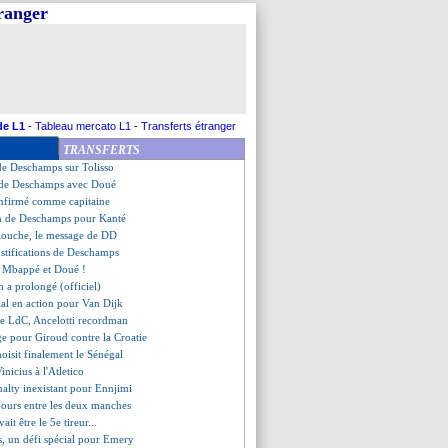
tranger
erki-Almada, Fofana voit grand
t tombe pour Mendy
atté par Kompany
se moque de Simeone
z, le communiqué de l'UEFA
, Deschamps ne voit aucun impact
herki et Akliouche présents
de L1
-
Tableau mercato L1
-
Transferts étranger
ez soutenu par Deschamps
TRANSFERTS
champs ne ferme pas la porte
 de Deschamps sur Tolisso
es de Deschamps avec Doué
nfirmé comme capitaine
ion de Deschamps pour Kanté
iouche, le message de DD
ustifications de Deschamps
ec Mbappé et Doué !
 a prolongé (officiel)
lal en action pour Van Dijk
 de LdC, Ancelotti recordman
 pour Giroud contre la Croatie
hoisit finalement le Sénégal
Vinicius à l'Atletico
nalty inexistant pour Ennjimi
6 jours entre les deux manches
ait être le 5e tireur...
is, un défi spécial pour Emery