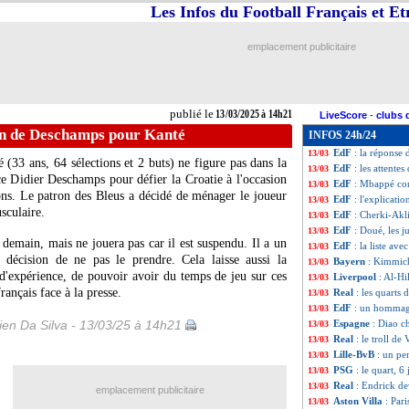
Les Infos du Football Français et E
Lyon
: le duo Ch
13/03
Real
: le verdic
13/03
Bayern
: Kane fl
13/03
emplacement publicitaire
Real
: Ceballos 
13/03
Atletico
: Alvare
13/03
EdF
: son départ
13/03
EdF (Espoirs)
: C
13/03
publié le
13/03/2025 à 14h21
LiveScore
-
clubs 
EdF
: T. Hernand
13/03
ion de Deschamps pour Kanté
INFOS 24h/24
EdF
: Pogba, Des
13/03
EdF
: la réponse
13/03
 (33 ans, 64 sélections et 2 buts) ne figure pas dans la
EdF
: les attent
13/03
ce Didier Deschamps pour défier la Croatie à l'occasion
EdF
: Mbappé co
13/03
ons. Le patron des Bleus a décidé de ménager le joueur
EdF
: l'explicat
13/03
sculaire.
EdF
: Cherki-Akl
13/03
EdF
: Doué, les j
13/03
u demain, mais ne jouera pas car il est suspendu. Il a un
EdF
: la liste av
13/03
a décision de ne pas le prendre. Cela laisse aussi la
Bayern
: Kimmich
13/03
 d'expérience, de pouvoir avoir du temps de jeu sur ces
Liverpool
: Al-Hi
13/03
rançais face à la presse.
Real
: les quarts
13/03
EdF
: un hommage
13/03
en Da Silva - 13/03/25 à 14h21
Espagne
: Diao c
13/03
Real
: le troll de 
13/03
Lille-BvB
: un pe
13/03
PSG
: le quart, 
13/03
Real
: Endrick dev
13/03
emplacement publicitaire
Aston Villa
: Par
13/03