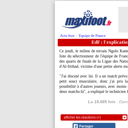
Actu foot
Equipe de France
>
EdF : l'explicat
Ce jeudi, le milieu de terrain Ngolo Kanté
liste du sélectionneur de l'équipe de Fran
des quarts de finale de la Ligue des Nati
d'Al-Ittihad, victime d'une petite alerte mu
"J'ai discuté avec lui. Il a un match prév
petit souci musculaire, donc j'ai pris l
possibilité à d'autres joueurs, avec moins
deux matchs-là", a expliqué le technicien f
Lu 19.685 fois
- Dami
afficher les réactions (+)
Partager