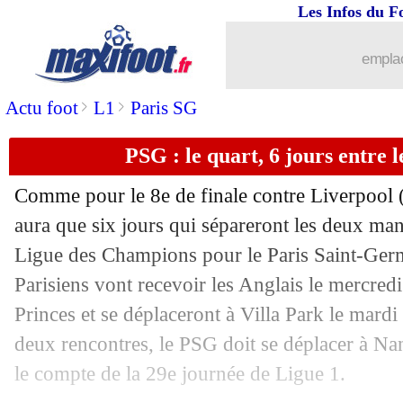
13/03
EdF (Espoirs)
: Cherki et Akliouche p
Les Infos du F
13/03
EdF
: T. Hernandez soutenu par Desc
emplac
>
>
Actu foot
L1
Paris SG
13/03
EdF
: Pogba, Deschamps ne ferme pas 
PSG : le quart, 6 jours entre
13/03
EdF
: la réponse de Deschamps sur To
Comme pour le 8e de finale contre Liverpool (0-
13/03
EdF
: les attentes de Deschamps avec
aura que six jours qui sépareront les deux man
Ligue des Champions pour le Paris Saint-Germ
13/03
EdF
: Mbappé confirmé comme capita
Parisiens vont recevoir les Anglais le mercredi
13/03
EdF
: l'explication de Deschamps pou
Princes et se déplaceront à Villa Park le mardi
deux rencontres, le PSG doit se déplacer à Nan
13/03
EdF
: Cherki-Akliouche, le message 
le compte de la 29e journée de Ligue 1.