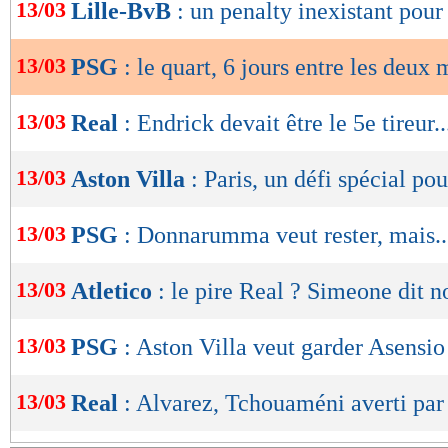
de
13/03
Lille-BvB
: un penalty inexistant pou
lecture
13/03
PSG
: le quart, 6 jours entre les deux
OK
13/03
Real
: Endrick devait être le 5e tireur..
13/03
Aston Villa
: Paris, un défi spécial p
13/03
PSG
: Donnarumma veut rester, mais..
13/03
Atletico
: le pire Real ? Simeone dit n
13/03
PSG
: Aston Villa veut garder Asensio
13/03
Real
: Alvarez, Tchouaméni averti par 