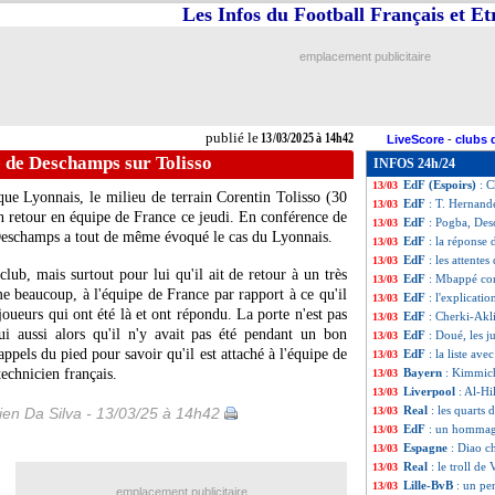
Les Infos du Football Français et E
Real
: Modric se 
13/03
Aston Villa
: Ase
13/03
Man Utd
: Roone
13/03
emplacement publicitaire
Lyon
: le duo Ch
13/03
Real
: le verdic
13/03
Bayern
: Kane fl
13/03
Real
: Ceballos 
13/03
publié le
13/03/2025 à 14h42
LiveScore
-
clubs 
Atletico
: Alvare
13/03
e de Deschamps sur Tolisso
INFOS 24h/24
EdF
: son départ
13/03
EdF (Espoirs)
: C
13/03
ue Lyonnais, le milieu de terrain Corentin Tolisso (30
EdF
: T. Hernand
13/03
son retour en équipe de France ce jeudi. En conférence de
EdF
: Pogba, Des
13/03
 Deschamps a tout de même évoqué le cas du Lyonnais.
EdF
: la réponse
13/03
EdF
: les attent
13/03
club, mais surtout pour lui qu'il ait de retour à un très
EdF
: Mbappé co
13/03
me beaucoup, à l'équipe de France par rapport à ce qu'il
EdF
: l'explicat
13/03
 joueurs qui ont été là et ont répondu. La porte n'est pas
EdF
: Cherki-Akl
13/03
lui aussi alors qu'il n'y avait pas été pendant un bon
EdF
: Doué, les j
13/03
appels du pied pour savoir qu'il est attaché à l'équipe de
EdF
: la liste av
13/03
technicien français.
Bayern
: Kimmich
13/03
Liverpool
: Al-Hi
13/03
Real
: les quarts
en Da Silva - 13/03/25 à 14h42
13/03
EdF
: un hommage
13/03
Espagne
: Diao c
13/03
Real
: le troll de 
13/03
Lille-BvB
: un pe
13/03
emplacement publicitaire