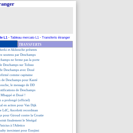
tranger
sent toujours au top
nsio, 6 fois mieux qu'au PSG ?
y réclame 10 à 15 départs
erki-Almada, Fofana voit grand
t tombe pour Mendy
atté par Kompany
se moque de Simeone
de L1
-
Tableau mercato L1
-
Transferts étranger
z, le communiqué de l'UEFA
TRANSFERTS
, Deschamps ne voit aucun impact
herki et Akliouche présents
ez soutenu par Deschamps
champs ne ferme pas la porte
 de Deschamps sur Tolisso
es de Deschamps avec Doué
nfirmé comme capitaine
ion de Deschamps pour Kanté
iouche, le message de DD
ustifications de Deschamps
ec Mbappé et Doué !
 a prolongé (officiel)
lal en action pour Van Dijk
 de LdC, Ancelotti recordman
 pour Giroud contre la Croatie
hoisit finalement le Sénégal
Vinicius à l'Atletico
nalty inexistant pour Ennjimi