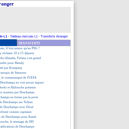
tranger
is de volée en Suisse
tinez prolonge (officiel)
 les compos
z refuse de polémiquer
urinho allume Saint-Maximin
a joueur de la semaine en LdC
, Deschamps salue son choix
de L1
-
Tableau mercato L1
-
Transferts étranger
 se place pour Sané
TRANSFERTS
sent toujours au top
nsio, 6 fois mieux qu'au PSG ?
y réclame 10 à 15 départs
erki-Almada, Fofana voit grand
t tombe pour Mendy
atté par Kompany
se moque de Simeone
z, le communiqué de l'UEFA
, Deschamps ne voit aucun impact
herki et Akliouche présents
ez soutenu par Deschamps
champs ne ferme pas la porte
 de Deschamps sur Tolisso
es de Deschamps avec Doué
nfirmé comme capitaine
ion de Deschamps pour Kanté
iouche, le message de DD
ustifications de Deschamps