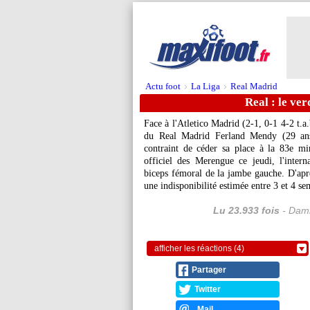
Actu foot
La Liga
Real Madrid
>
>
Real : le ve
Face à l'Atletico Madrid (2-1, 0-1 4-2 t.a
du Real Madrid Ferland
Mendy
(29 ans
contraint de céder sa place à la 83e m
officiel des Merengue ce jeudi, l'intern
biceps fémoral de la jambe gauche. D'aprè
une indisponibilité estimée entre 3 et 4 se
Lu 23.933 fois
- Dami
afficher les réactions (4)
Partager
Twitter
Mail