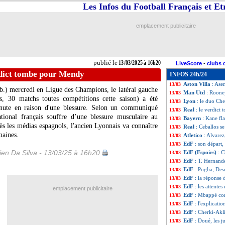
Les Infos du Football Français et E
Lille
: Létang repr
13/03
Barça
: Iñigo Mar
13/03
C3
: Lyon-FCSB,
13/03
emplacement publicitaire
Atletico
: Alvare
13/03
Fenerbahçe
: Mo
13/03
PSG
: Donnarumm
13/03
EdF
: Kolo Muani
13/03
publié le
13/03/2025 à 16h20
LiveScore
-
clubs 
Bayern
: Arsenal
13/03
rdict tombe pour Mendy
INFOS 24h/24
Real
: Modric se 
13/03
Aston Villa
: Ase
13/03
.b.) mercredi en Ligue des Champions, le latéral gauche
Man Utd
: Roone
13/03
, 30 matchs toutes compétitions cette saison) a été
Lyon
: le duo Ch
13/03
inute en raison d'une blessure. Selon un communiqué
Real
: le verdic
13/03
ational français souffre d’une blessure musculaire au
Bayern
: Kane fl
13/03
s les médias espagnols, l'ancien Lyonnais va connaître
Real
: Ceballos 
13/03
maines.
Atletico
: Alvare
13/03
EdF
: son départ
13/03
en Da Silva - 13/03/25 à 16h20
EdF (Espoirs)
: C
13/03
EdF
: T. Hernand
13/03
EdF
: Pogba, Des
13/03
EdF
: la réponse
13/03
EdF
: les attent
13/03
emplacement publicitaire
EdF
: Mbappé co
13/03
EdF
: l'explicat
13/03
EdF
: Cherki-Akl
13/03
EdF
: Doué, les j
13/03