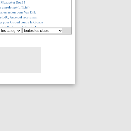
ec Mbappé et Doué !
 a prolongé (officiel)
lal en action pour Van Dijk
 de LdC, Ancelotti recordman
 pour Giroud contre la Croatie
hoisit finalement le Sénégal
Vinicius à l'Atletico
nalty inexistant pour Ennjimi
6 jours entre les deux manches
ait être le 5e tireur...
is, un défi spécial pour Emery
 veut rester, mais...
 Real ? Simeone dit non
a veut garder Asensio
chouaméni averti par tablette
s incertain pour l'OM
a bluffé Ancelotti
e même rôle qu'au PSG ?
 demandé sa sortie
 France assure la 5e place !
ecadre Simeone !
, Simeone n'a jamais vu ça
 fier malgré tout
 dénoncé Alvarez à l'arbitre
nt des buteurs
 privé du quart aller