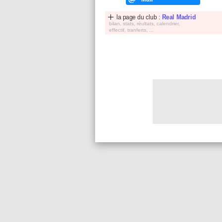
la page du club :
Real Madrid
bilan, stats, réultats, calendrier,
effectif, tranferts, ...