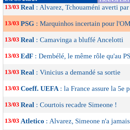
de
13/03
Real
: Alvarez, Tchouaméni averti par 
lecture
13/03
PSG
: Marquinhos incertain pour l'O
OK
13/03
Real
: Camavinga a bluffé Ancelotti
13/03
EdF
: Dembélé, le même rôle qu'au P
13/03
Real
: Vinicius a demandé sa sortie
13/03
Coeff. UEFA
: la France assure la 5e p
13/03
Real
: Courtois recadre Simeone !
13/03
Atletico
: Alvarez, Simeone n'a jamais