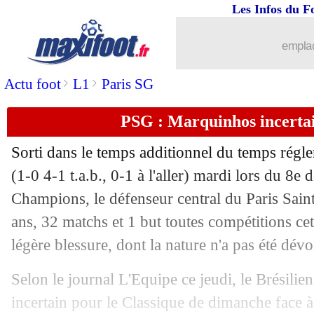
Les Infos du F
13/03
EdF
: Cherki-Akliouche, le message 
emplac
13/03
EdF
: Doué, les justifications de Des
>
>
Actu foot
L1
Paris SG
13/03
EdF
: la liste avec Mbappé et Doué !
PSG : Marquinhos incerta
13/03
Bayern
: Kimmich a prolongé (officie
Sorti dans le temps additionnel du temps régl
13/03
Liverpool
: Al-Hilal en action pour V
(1-0 4-1 t.a.b., 0-1 à l'aller) mardi lors du 8e 
Champions, le défenseur central du Paris Sai
13/03
Real
: les quarts de LdC, Ancelotti r
ans, 32 matchs et 1 but toutes compétitions cet
légère blessure, dont la nature n'a pas été dévo
13/03
EdF
: un hommage pour Giroud contre
Selon le journal L'Equipe ce jeudi, le Brésili
13/03
Espagne
: Diao choisit finalement le 
incertain pour le Classique de dimanche face 