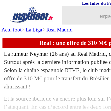
Les Infos du F
emplac
>
>
Actu foot
La Liga
Real Madrid
Real : une offre de 310 M€
La rumeur
Neymar
(26 ans) au Real Madrid, c’
Surtout après la dernière information publiée d
Selon la chaîne espagnole RTVE, le club madri
offre de 310 M€ pour le transfert du Brésilie
ahurissant !
Et la source ibérique va encore plus loin sur l
l’attaquant. En cas d’accord entre les deux fo