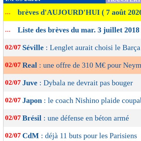
de
...
brèves d'AUJOURD'HUI ( 7 août 202
lecture
OK
...
Liste des brèves du mar. 3 juillet 2018
02/07
Séville
: Lenglet aurait choisi le Barça
02/07
Real
: une offre de 310 M€ pour Neym
02/07
Juve
: Dybala ne devrait pas bouger
02/07
Japon
: le coach Nishino plaide coupa
02/07
Brésil
: une défense en béton armé
02/07
CdM
: déjà 11 buts pour les Parisiens